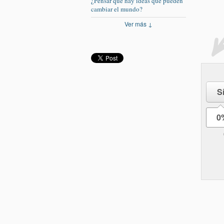
¿Pensar que hay ideas que pueden
cambiar el mundo?
Ver más ↓
S
0