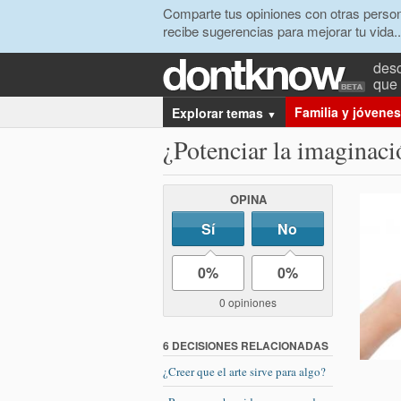
Comparte tus opiniones con otras person
recibe sugerencias para mejorar tu vida..
desc
que 
Familia y jóvenes
Explorar temas
▼
¿Potenciar la imaginaci
OPINA
Sí
No
0%
0%
0 opiniones
6 DECISIONES RELACIONADAS
¿Creer que el arte sirve para algo?