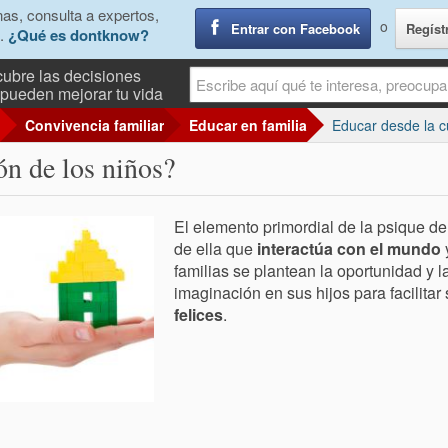
as, consulta a expertos,
o
Entrar con Facebook
Regíst
.
¿Qué es dontknow?
ubre las decisiones
pueden mejorar tu vida
Convivencia familiar
Educar en familia
Educar desde la 
ón de los niños?
El elemento primordial de la psique del
de ella que
interactúa con el mundo
familias se plantean la oportunidad y l
imaginación en sus hijos para facilitar
felices
.