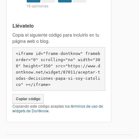
Llévatelo
Copia el siguiente código para incluirlo en tu
página web o blog.
<iframe id="frame-dontknow" frameb
order="0" scrolling="no" width="30
0" height="350" src="https://www.d
ontknow.net/widget/87011/aceptar-t
odas-decisiones-papa-si-soy-catoli
co" ></iframe>
Copiar código
Copiando este código aceptas los
términos de uso de
widgets de Dontknow.