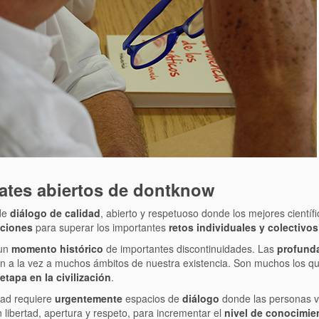
ates abiertos de dontknow
de
diálogo de calidad
, abierto y respetuoso donde los mejores científ
ciones
para superar los importantes
retos individuales y colectivos
 un
momento histórico
de importantes discontinuidades. Las
profund
an a la vez a muchos ámbitos de nuestra existencia. Son muchos los que
tapa en la civilización
.
dad requiere
urgentemente
espacios de
diálogo
donde las personas 
n libertad, apertura y respeto, para incrementar el
nivel de conocimie