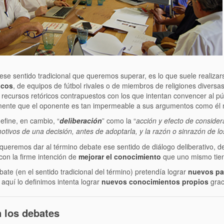
ese sentido tradicional que queremos superar, es lo que suele realizars
icos
, de equipos de fútbol rivales o de miembros de religiones diver
 recursos retóricos contrapuestos con los que intentan convencer al pú
ente que el oponente es tan impermeable a sus argumentos como él m
define, en cambio, “
deliberación
” como la “
acción y efecto de consider
otivos de una decisión, antes de adoptarla, y la razón o sinrazón de lo
queremos dar al término debate ese sentido de diálogo deliberativo, d
con la firme intención de
mejorar el conocimiento
que uno mismo tien
ate (en el sentido tradicional del término) pretendía lograr
nuevos par
aquí lo definimos intenta lograr
nuevos conocimientos propios
grac
 los debates