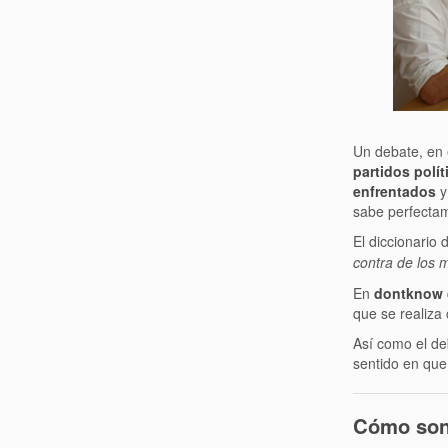
Un debate, en 
partidos polít
enfrentados
y
sabe perfectam
El diccionario 
contra de los m
En
dontknow
que se realiza 
Así como el deb
sentido en que 
Cómo son