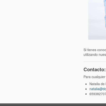
Si tienes cono
utilizando nues
Contacto:
Para cualquier 
Natalia de 
natalia@do
65938270