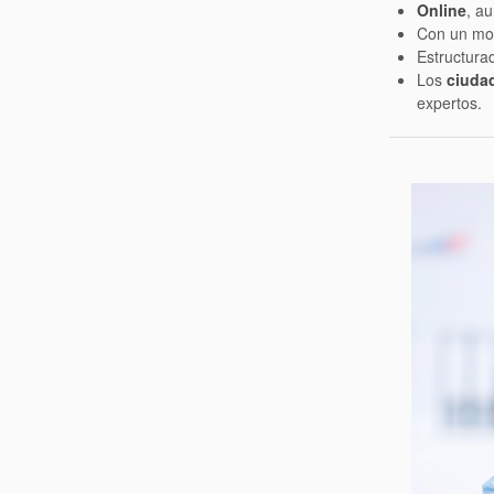
Online
, a
Con un mode
Estructura
Los
ciuda
expertos.