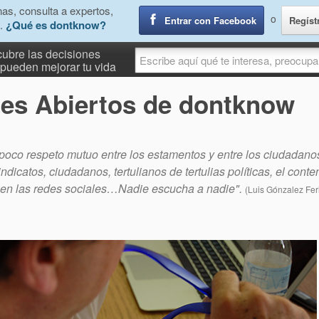
as, consulta a expertos,
o
Entrar con Facebook
Regíst
.
¿Qué es dontknow?
ubre las decisiones
pueden mejorar tu vida
es Abiertos de dontknow
oco respeto mutuo entre los estamentos y entre los ciudadanos 
indicatos, ciudadanos, tertulianos de tertulias políticas, el conte
en las redes sociales…Nadie escucha a nadie".
(Luis Gónzalez Fer