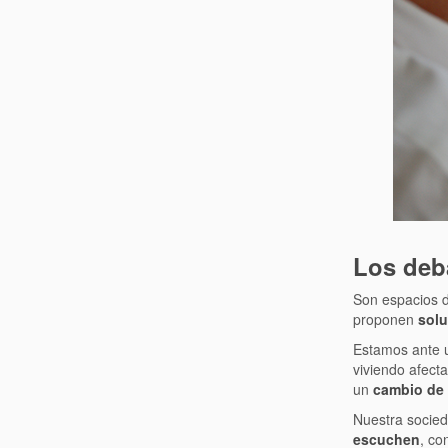
Los deb
Son espacios 
proponen
solu
Estamos ante
viviendo afect
un
cambio de e
Nuestra socie
escuchen
, co