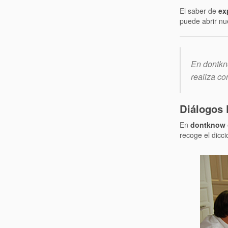
El saber de
ex
puede abrir nu
En dontkn
realiza co
Diálogos 
En
dontknow
recoge el dicc