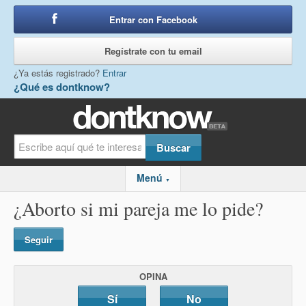
Entrar con Facebook
o
Regístrate con tu email
¿Ya estás registrado?
Entrar
¿Qué es dontknow?
Menú
▼
¿Aborto si mi pareja me lo pide?
Seguir
OPINA
Sí
No