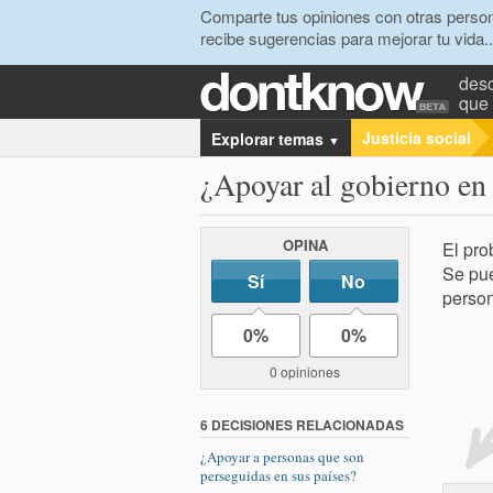
Comparte tus opiniones con otras person
recibe sugerencias para mejorar tu vida..
desc
que 
Justicia social
Explorar temas
▼
¿Apoyar al gobierno en 
OPINA
El pro
Se pue
Sí
No
person
0%
0%
0 opiniones
6 DECISIONES RELACIONADAS
¿Apoyar a personas que son
perseguidas en sus países?