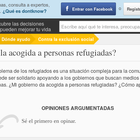
as, consulta a expertos,
o
Entrar con Facebook
Regíst
.
¿Qué es dontknow?
ubre las decisiones
pueden mejorar tu vida
Dónde ayudo
Contra la exclusión social
la acogida a personas refugiadas?
blema de los refugiados es una situación compleja para la comu
de ser solidario apoyando a los gobiernos que buscan medios pa
as. ¿Mi gobierno da acogida a personas refugiadas? ¿Cómo ap
OPINIONES ARGUMENTADAS
Sé el primero en opinar.