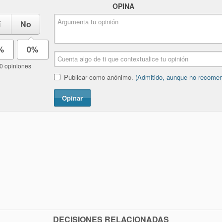
OPINA
í
No
%
0%
0 opiniones
Publicar como anónimo.
(Admitido, aunque no recome
Opinar
DECISIONES RELACIONADAS