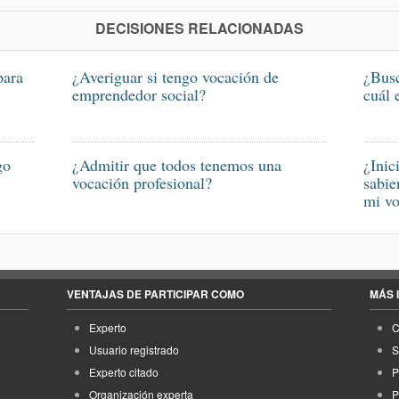
DECISIONES RELACIONADAS
para
¿Averiguar si tengo vocación de
¿Busc
emprendedor social?
cuál 
go
¿Admitir que todos tenemos una
¿Inic
vocación profesional?
sabie
mi vo
VENTAJAS DE PARTICIPAR COMO
MÁS 
Experto
C
Usuario registrado
S
Experto citado
P
Organización experta
P