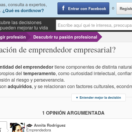
as, consulta a expertos,
o
Entrar con Facebook
Regíst
.
¿Qué es dontknow?
ubre las decisiones
pueden mejorar tu vida
gir profesión
Descubrir tu pasión profesional
cación de emprendedor empresarial?
entidad del emprendedor
tiene componentes de distinta natura
propios del
temperamento
, como curiosidad intelectual, confia
sión al riesgo y perseverancia.
 son
adquiridos
, y se relacionan con factores culturales, econó
▼
Entender mejor la decisión
1 OPINIÓN ARGUMENTADA
Annita Rodríguez
í
Emprendedora