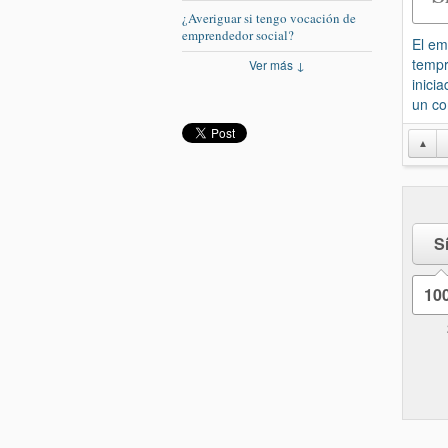
¿Averiguar si tengo vocación de
emprendedor social?
El em
tempr
Ver más ↓
inici
un c
▲
S
10