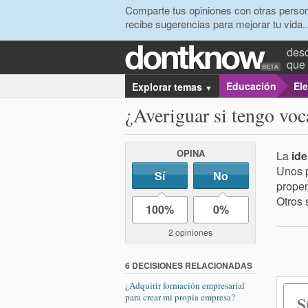
Comparte tus opiniones con otras person
recibe sugerencias para mejorar tu vida..
desc
que 
Educación
Ele
Explorar temas
▼
¿Averiguar si tengo vo
OPINA
La
id
Unos 
Sí
No
propen
Otros
100%
0%
2 opiniones
6 DECISIONES RELACIONADAS
¿Adquirir formación empresarial
para crear mi propia empresa?
S