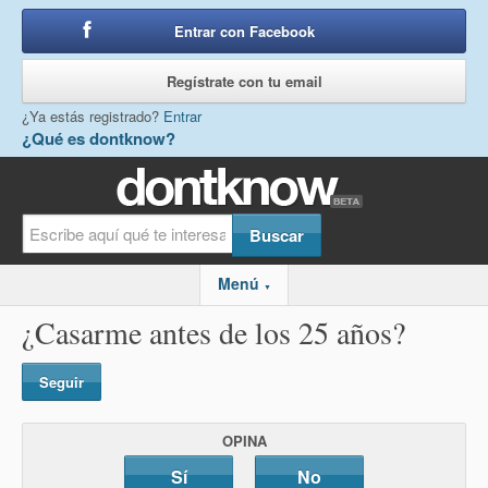
Entrar con Facebook
o
Regístrate con tu email
¿Ya estás registrado?
Entrar
¿Qué es dontknow?
Menú
▼
¿Casarme antes de los 25 años?
Seguir
OPINA
Sí
No