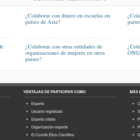
¿Colaborar con dinero en escuelas en
¿Cola
países de Asia?
paíse
de
¿Colaborar con otras entidades de
¿Cola
organizaciones de mujeres en otros
ONG 
países?
VENTAJAS DE PARTICIPAR COMO
MÁS 
Experto
C
Usuario registrado
S
Experto citado
P
Organización experta
P
El Comité Ético-Científico
Q