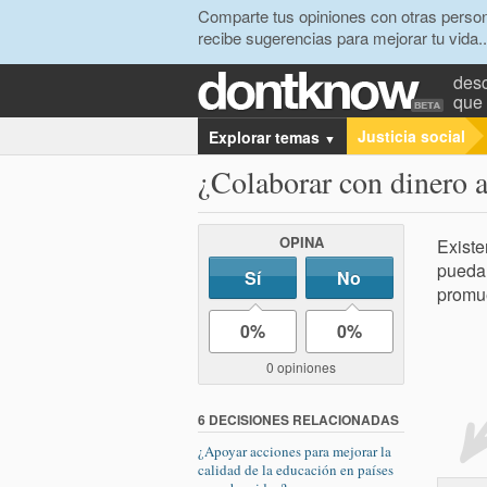
Comparte tus opiniones con otras person
recibe sugerencias para mejorar tu vida..
desc
que 
Justicia social
Explorar temas
▼
¿Colaborar con dinero a
OPINA
Existe
puedan
Sí
No
promue
0%
0%
0 opiniones
6 DECISIONES RELACIONADAS
¿Apoyar acciones para mejorar la
calidad de la educación en países