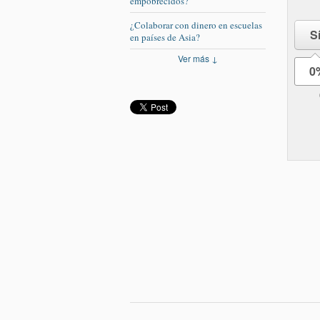
empobrecidos?
¿Colaborar con dinero en escuelas
S
en países de Asia?
Ver más ↓
0