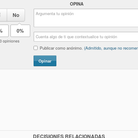
OPINA
í
No
%
0%
0 opiniones
Publicar como anónimo.
(Admitido, aunque no recome
Opinar
DECISIONES RELACIONADAS