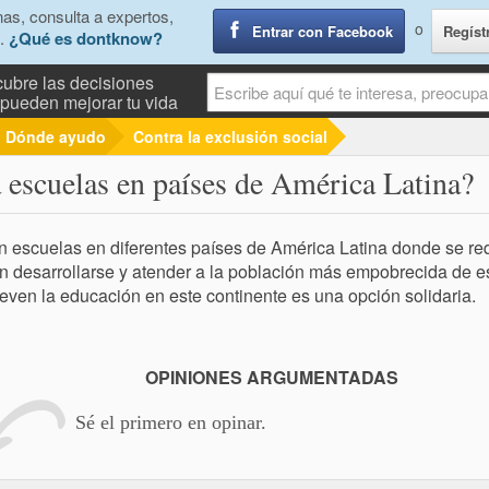
as, consulta a expertos,
o
Entrar con Facebook
Regíst
.
¿Qué es dontknow?
ubre las decisiones
pueden mejorar tu vida
Dónde ayudo
Contra la exclusión social
 escuelas en países de América Latina?
n escuelas en diferentes países de América Latina donde se re
 desarrollarse y atender a la población más empobrecida de 
ven la educación en este continente es una opción solidaria.
OPINIONES ARGUMENTADAS
Sé el primero en opinar.