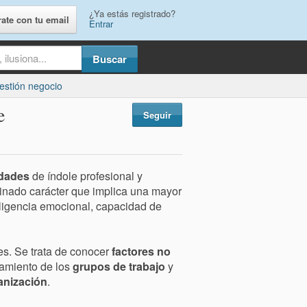
¿Ya estás registrado?
rate con tu email
Entrar
estión negocio
e
Seguir
idades
de índole profesional y
minado carácter que implica una mayor
eligencia emocional, capacidad de
les. Se trata de conocer
factores no
amiento de los
grupos de trabajo
y
anización
.