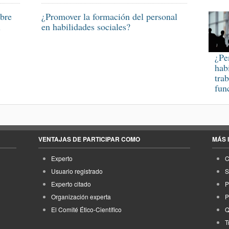
obre
¿Promover la formación del personal
l
en habilidades sociales?
¿Pe
hab
tra
fun
VENTAJAS DE PARTICIPAR COMO
MÁS 
Experto
C
Usuario registrado
S
Experto citado
P
Organización experta
P
El Comité Ético-Científico
Q
T