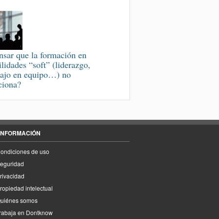
nsar que la formación en
ilidades “soft” (liderazgo,
bajo en equipo…) no
ciona?
INFORMACIÓN
ondiciones de uso
eguridad
rivacidad
ropiedad intelectual
uiénes somos
rabaja en Dontknow