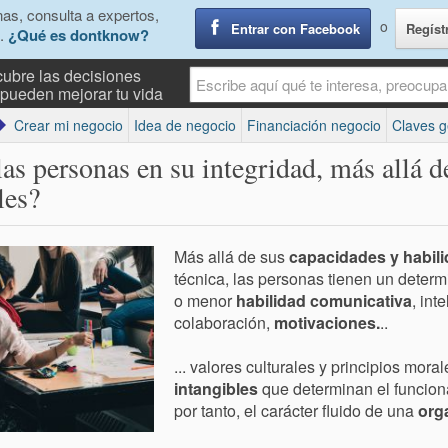
as, consulta a expertos,
o
Entrar con Facebook
Regíst
.
¿Qué es dontknow?
ubre las decisiones
pueden mejorar tu vida
Crear mi negocio
Idea de negocio
Financiación negocio
Claves g
s personas en su integridad, más allá d
les?
Más allá de sus
capacidades y habil
técnica, las personas tienen un deter
o menor
habilidad comunicativa
, int
colaboración,
motivaciones.
..
... valores culturales y principios mora
intangibles
que determinan el funcion
por tanto, el carácter fluido de una
org