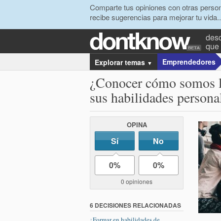
Comparte tus opiniones con otras person
recibe sugerencias para mejorar tu vida..
desc
que 
Emprendedores
Explorar temas
▼
¿Conocer cómo somos la
sus habilidades persona
OPINA
Sí
No
0%
0%
0 opiniones
6 DECISIONES RELACIONADAS
¿Formar en habilidades de