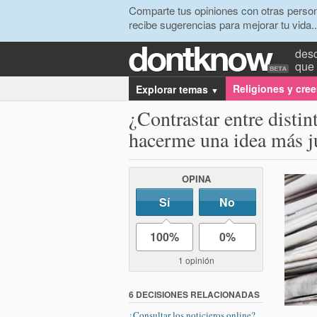
Comparte tus opiniones con otras person
recibe sugerencias para mejorar tu vida..
desc
que 
Religiones y cre
Explorar temas
▼
¿Contrastar entre disti
hacerme una idea más j
OPINA
Sí
No
100%
0%
1 opinión
6 DECISIONES RELACIONADAS
¿Consultar los noticieros online?