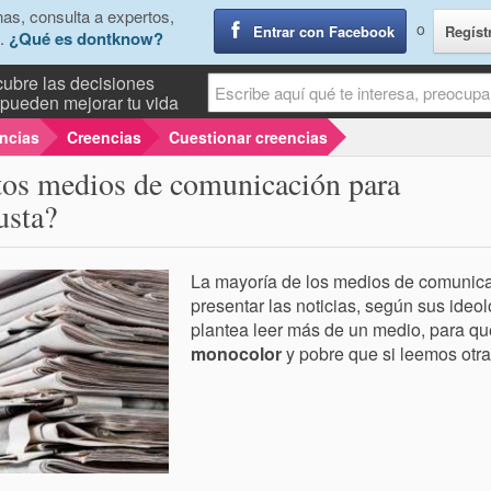
as, consulta a expertos,
o
Entrar con Facebook
Regíst
.
¿Qué es dontknow?
ubre las decisiones
pueden mejorar tu vida
encias
Creencias
Cuestionar creencias
ntos medios de comunicación para
usta?
La mayoría de los medios de comunic
presentar las noticias, según sus ideo
plantea leer más de un medio, para qu
monocolor
y pobre que si leemos otra