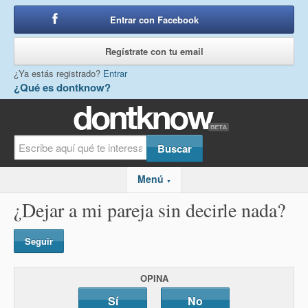
Entrar con Facebook
o
Regístrate con tu email
¿Ya estás registrado?
Entrar
¿Qué es dontknow?
Menú
▼
¿Dejar a mi pareja sin decirle nada?
Seguir
OPINA
Sí
No