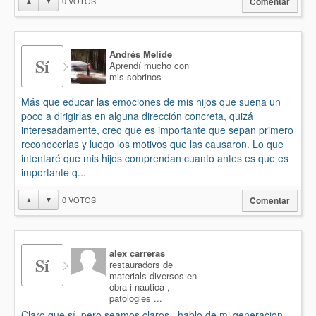
0
VOTOS
▲
▼
Comentar
Andrés Melide
Sí
Aprendí mucho con
mis sobrinos
Más que educar las emociones de mis hijos que suena un
poco a dirigirlas en alguna dirección concreta, quizá
interesadamente, creo que es importante que sepan primero
reconocerlas y luego los motivos que las causaron. Lo que
intentaré que mis hijos comprendan cuanto antes es que es
importante q...
0
VOTOS
▲
▼
Comentar
alex carreras
Sí
restauradors de
materials diversos en
obra i nautica ,
patologies ...
Claro que sí, pero seamos claros , hablo de mi generacion