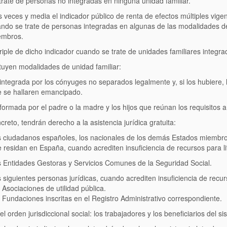
trate de personas no integradas en ninguna unidad familiar.
 veces y media el indicador público de renta de efectos múltiples vigen
ndo se trate de personas integradas en algunas de las modalidades d
embros.
triple de dicho indicador cuando se trate de unidades familiares integ
tuyen modalidades de unidad familiar:
integrada por los cónyuges no separados legalmente y, si los hubiere,
 se hallaren emancipado.
formada por el padre o la madre y los hijos que reúnan los requisitos a 
reto, tendrán derecho a la asistencia jurídica gratuita:
 ciudadanos españoles, los nacionales de los demás Estados miembros
 residan en España, cuando acrediten insuficiencia de recursos para lit
 Entidades Gestoras y Servicios Comunes de la Seguridad Social.
 siguientes personas jurídicas, cuando acrediten insuficiencia de recurs
Asociaciones de utilidad pública.
Fundaciones inscritas en el Registro Administrativo correspondiente.
el orden jurisdiccional social: los trabajadores y los beneficiarios del 