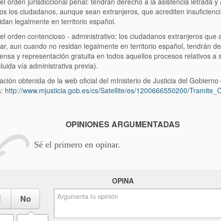
el orden jurisdiccional penal: tendrán derecho a la asistencia letrada y
os los ciudadanos, aunque sean extranjeros, que acrediten insuficienci
idan legalmente en territorio español.
el orden contencioso - administrativo: los ciudadanos extranjeros que a
igar, aun cuando no residan legalmente en territorio español, tendrán de
ensa y representación gratuita en todos aquellos procesos relativos a su
cluida vía administrativa previa).
ción obtenida de la web oficial del mInisterio de Justicia del Gobierno
a:
http://www.mjusticia.gob.es/cs/Satellite/es/1200666550200/Tramite_C
OPINIONES ARGUMENTADAS
Sé el primero en opinar.
OPINA
í
No