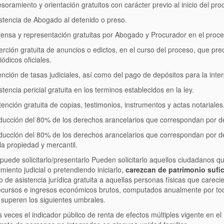
soramiento y orientación gratuitos con carácter previo al inicio del pro
stencia de Abogado al detenido o preso.
ensa y representación gratuitas por Abogado y Procurador en el proced
erción gratuita de anuncios o edictos, en el curso del proceso, que p
iódicos oficiales.
nción de tasas judiciales, así como del pago de depósitos para la inte
stencia pericial gratuita en los terminos establecidos en la ley.
ención gratuita de copias, testimonios, instrumentos y actas notariales
ucción del 80% de los derechos arancelarios que correspondan por de
ucción del 80% de los derechos arancelarios que correspondan por de
la propiedad y mercantil.
uede solicitarlo/presentarlo Pueden solicitarlo aquellos ciudadanos q
miento judicial o pretendiendo iniciarlo,
carezcan de patrimonio sufici
 de asistencia jurídica gratuita a aquellas personas físicas que carec
ecursos e ingresos económicos brutos, computados anualmente por todo
 superen los siguientes umbrales.
 veces el indicador público de renta de efectos múltiples vigente en e