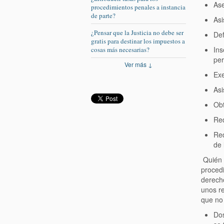
Ase
procedimientos penales a instancia
de parte?
Asi
¿Pensar que la Justicia no debe ser
Def
gratis para destinar los impuestos a
Ins
cosas más necesarias?
per
Ver más ↓
Exe
Asi
Obt
Red
Red
de 
Quién p
procedi
derecho
unos r
que no
Dos