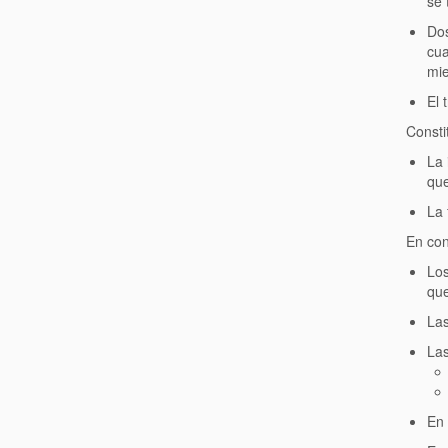
se 
Dos
cua
mi
El 
Consti
La 
que
La 
En conc
Los
que
Las
Las
En 