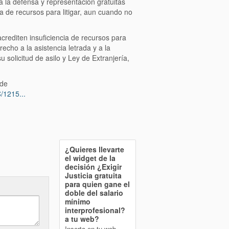
 a la defensa y representación gratuitas
a de recursos para litigar, aun cuando no
crediten insuficiencia de recursos para
recho a la asistencia letrada y a la
 solicitud de asilo y Ley de Extranjería,
 de
/1215...
¿Quieres llevarte
el widget de la
decisión
¿Exigir
Justicia gratuita
para quien gane el
doble del salario
mínimo
interprofesional?
a tu web?
Inserta en tu web,