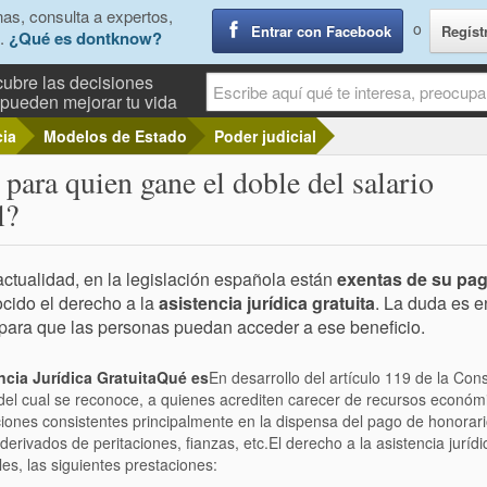
as, consulta a expertos,
o
Entrar con Facebook
Regíst
.
¿Qué es dontknow?
ubre las decisiones
pueden mejorar tu vida
cia
Modelos de Estado
Poder judicial
a para quien gane el doble del salario
l?
actualidad, en la legislación española están
exentas de su pa
cido el derecho a la
asistencia jurídica gratuita
. La duda es e
para que las personas puedan acceder a ese beneficio.
ncia Jurídica Gratuita
Qué es
En desarrollo del artículo 119 de la Con
el cual se reconoce, a quienes acrediten carecer de recursos económic
iones consistentes principalmente en la dispensa del pago de honorar
derivados de peritaciones, fianzas, etc.El derecho a la asistencia jurídi
es, las siguientes prestaciones: