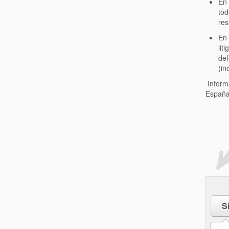
En 
tod
res
En 
lit
def
(in
Informa
Españ
S