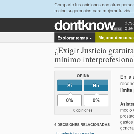
Comparte tus opiniones con otras person
recibe sugerencias para mejorar tu vida..
desc
que 
Mejorar democra
Explorar temas
▼
¿Exigir Justicia gratuit
mínimo interprofesiona
OPINA
En la 
recono
Sí
No
límite
0%
0%
Asiste
medio d
0 opiniones
prestac
gastos 
6 DECISIONES RELACIONADAS
general
¿Introducir tasas para los