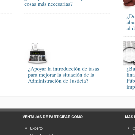
cosas más necesarias?
¿Di
abu
al d
¿Apoyar la introducción de tasas
¿Bu
para mejorar la situación de la
fin
Administración de Justicia?
Púb
imp
VENTAJAS DE PARTICIPAR COMO
MÁS 
Experto
C