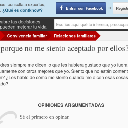
as, consulta a expertos,
o
Entrar con Facebook
Regíst
.
¿Qué es dontknow?
ubre las decisiones
pueden mejorar tu vida
Convivencia familiar
Relaciones familiares
porque no me siento aceptado por ellos
dres siempre me dicen lo que les hubiera gustado que yo fuer
uamente con otros mejores que yo. Siento que no están conten
n? ¿Les hablo de cómo me siento cuando me dicen esas cosas
ado?
OPINIONES ARGUMENTADAS
Sé el primero en opinar.