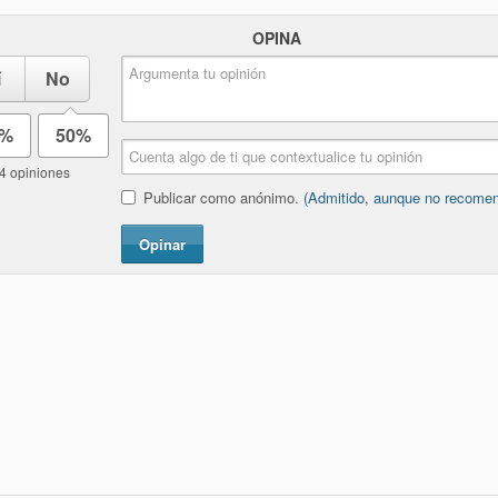
OPINA
í
No
0%
50%
4 opiniones
Publicar como anónimo.
(Admitido, aunque no recome
Opinar