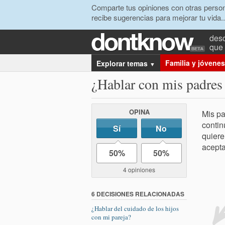
Comparte tus opiniones con otras person
recibe sugerencias para mejorar tu vida..
desc
que 
Familia y jóvenes
Explorar temas
▼
¿Hablar con mis padres 
OPINA
Mis pa
contin
Sí
No
quiere
acept
50%
50%
4 opiniones
6 DECISIONES RELACIONADAS
¿Hablar del cuidado de los hijos
con mi pareja?