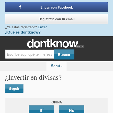
Entrar con Facebook
o
Regístrate con tu email
¿Ya estás registrado?
Entrar
¿Qué es dontknow?
Menú
▼
¿Invertir en divisas?
Seguir
OPINA
Sí
No