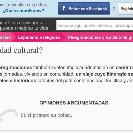
as, consulta a expertos,
o
Entrar con Facebook
Regíst
.
¿Qué es dontknow?
ubre las decisiones
pueden mejorar tu vida
encias
Experiencia religiosa
Peregrinaciones y turismo relig
dad cultural?
eregrinaciones
también suelen implicar además de un
sentir r
e jornadas, viviendo en comunidad,
un viaje cuyo itinerario 
ales e históricos,
propios del patrimonio nacional turístico y artí
OPINIONES ARGUMENTADAS
Sé el primero en opinar.