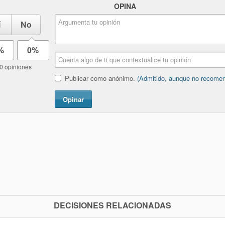
OPINA
í
No
%
0%
0 opiniones
Publicar como anónimo.
(Admitido, aunque no recome
Opinar
DECISIONES RELACIONADAS