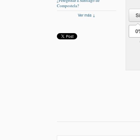
¿Peregrinar a Santiago de
Compostela?
S
Ver más ↓
0