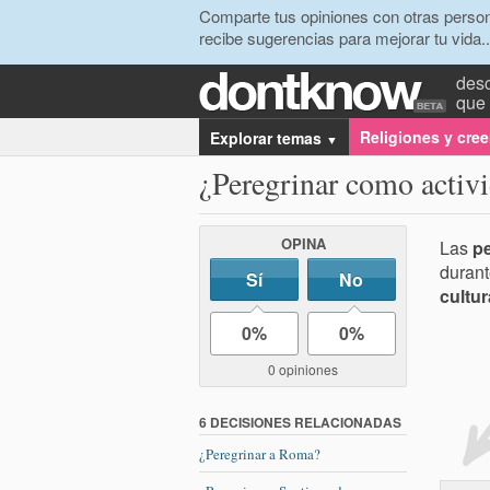
Comparte tus opiniones con otras person
recibe sugerencias para mejorar tu vida..
desc
que 
Religiones y cre
Explorar temas
▼
¿Peregrinar como activi
OPINA
Las
p
durant
Sí
No
cultur
0%
0%
0 opiniones
6 DECISIONES RELACIONADAS
¿Peregrinar a Roma?