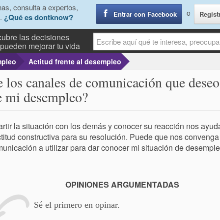
as, consulta a expertos,
o
Entrar con Facebook
Regíst
.
¿Qué es dontknow?
ubre las decisiones
pueden mejorar tu vida
pleo
Actitud frente al desempleo
 los canales de comunicación que deseo
de mi desempleo?
tir la situación con los demás y conocer su reacción nos ayud
titud constructiva para su resolución. Puede que nos conveng
unicación a utilizar para dar conocer mi situación de desemple
OPINIONES ARGUMENTADAS
Sé el primero en opinar.