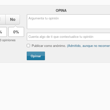
OPINA
í
No
%
0%
0 opiniones
Publicar como anónimo.
(Admitido, aunque no recome
Opinar