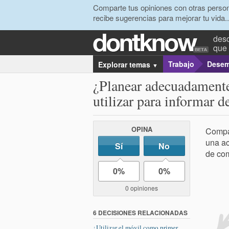
Comparte tus opiniones con otras person
recibe sugerencias para mejorar tu vida..
desc
que 
Trabajo
Desem
Explorar temas
▼
¿Planear adecuadamente
utilizar para informar 
OPINA
Compar
una ac
Sí
No
de com
0%
0%
0 opiniones
6 DECISIONES RELACIONADAS
¿Utilizar el móvil como primer