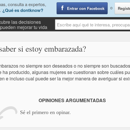
as, consulta a expertos,
o
Entrar con Facebook
Regíst
.
¿Qué es dontknow?
ubre las decisiones
pueden mejorar tu vida
saber si estoy embarazada?
barazos no siempre son deseados o no siempre son buscados o
e ha producido, algunas mujeres se cuestionan sobre cuáles pu
en e incluso cual puede ser la mejor manera de averiguar si ex
OPINIONES ARGUMENTADAS
Sé el primero en opinar.