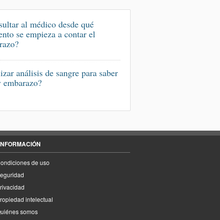
ultar al médico desde qué
to se empieza a contar el
razo?
izar análisis de sangre para saber
y embarazo?
INFORMACIÓN
ondiciones de uso
eguridad
rivacidad
ropiedad intelectual
uiénes somos