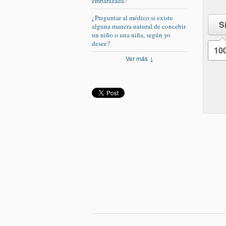
embarazada?
¿Preguntar al médico si existe
S
alguna manera natural de concebir
un niño o una niña, según yo
desee?
10
Ver más ↓