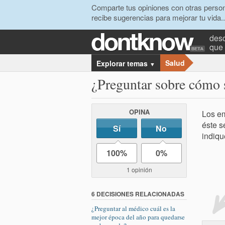
Comparte tus opiniones con otras person
recibe sugerencias para mejorar tu vida..
desc
que 
Salud
Explorar temas
▼
¿Preguntar sobre cómo 
OPINA
Los em
éste s
Sí
No
indiqu
100%
0%
1 opinión
6 DECISIONES RELACIONADAS
¿Preguntar al médico cuál es la
mejor época del año para quedarse