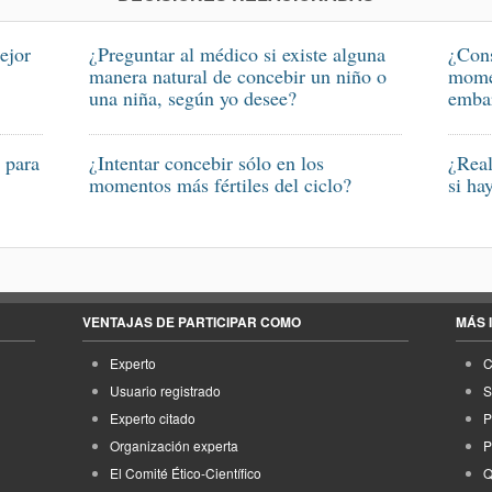
ejor
¿Preguntar al médico si existe alguna
¿Cons
manera natural de concebir un niño o
momen
una niña, según yo desee?
emba
 para
¿Intentar concebir sólo en los
¿Real
momentos más fértiles del ciclo?
si ha
VENTAJAS DE PARTICIPAR COMO
MÁS 
Experto
C
Usuario registrado
S
Experto citado
P
Organización experta
P
El Comité Ético-Científico
Q