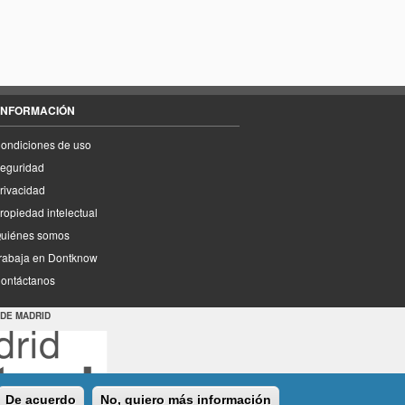
INFORMACIÓN
ondiciones de uso
eguridad
rivacidad
ropiedad intelectual
uiénes somos
rabaja en Dontknow
ontáctanos
 DE MADRID
De acuerdo
No, quiero más información