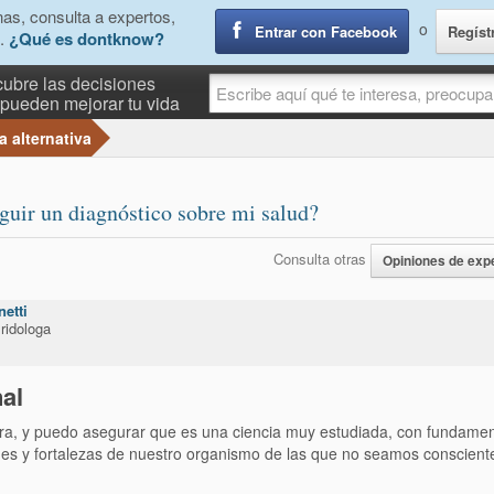
as, consulta a expertos,
o
Entrar con Facebook
Regíst
.
¿Qué es dontknow?
ubre las decisiones
pueden mejorar tu vida
a alternativa
eguir un diagnóstico sobre mi salud?
Consulta otras
Opiniones de exp
netti
ridologa
al
ra, y puedo asegurar que es una ciencia muy estudiada, con fundamen
des y fortalezas de nuestro organismo de las que no seamos consciente