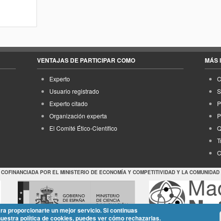
VENTAJAS DE PARTICIPAR COMO
MÁS 
Experto
C
Usuario registrado
S
Experto citado
P
Organización experta
P
El Comité Ético-Científico
Q
T
C
 COFINANCIADA POR EL MINISTERIO DE ECONOMÍA Y COMPETITIVIDAD Y LA COMUNIDAD
ara proporcionarte un mejor servicio. Si continuas
nuestra política de cookies, puedes ver cómo rechazarlas.