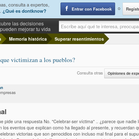
as, consulta a expertos,
o
Entrar con Facebook
Regíst
.
¿Qué es dontknow?
ubre las decisiones
pueden mejorar tu vida
a
Memoria histórica
Superar resentimientos
que victimizan a los pueblos?
Consulta otras
Opiniones de exp
an
 empresas
al
 pide una respuesta No. "Celebrar-ser víctima" .. ¿parece que nadie l
 los eventos que explican como ha llegado al presente, y recuerdan q
elebran victorias que son genocidios con incluso mal final para el sup