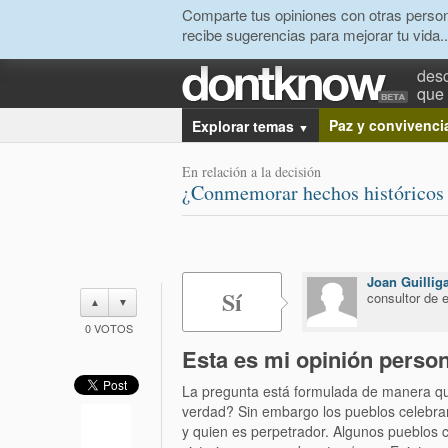
Comparte tus opiniones con otras person
recibe sugerencias para mejorar tu vida..
desc
que 
Paz y convivenci
Explorar temas
▼
En relación a la decisión
¿Conmemorar hechos históricos 
Joan Guillig
Sí
consultor de
▲
▼
0
VOTOS
Esta es mi opinión person
La pregunta está formulada de manera que
verdad? Sin embargo los pueblos celebran
y quien es perpetrador. Algunos pueblos c