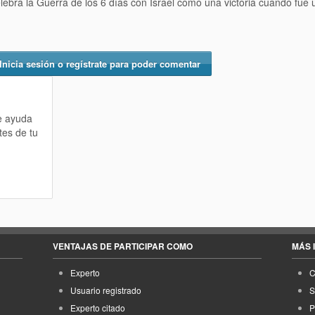
elebra la Guerra de los 6 días con Israel como una victoria cuando fue 
Inicia sesión o regístrate para poder comentar
te ayuda
tes de tu
VENTAJAS DE PARTICIPAR COMO
MÁS 
Experto
C
Usuario registrado
S
Experto citado
P