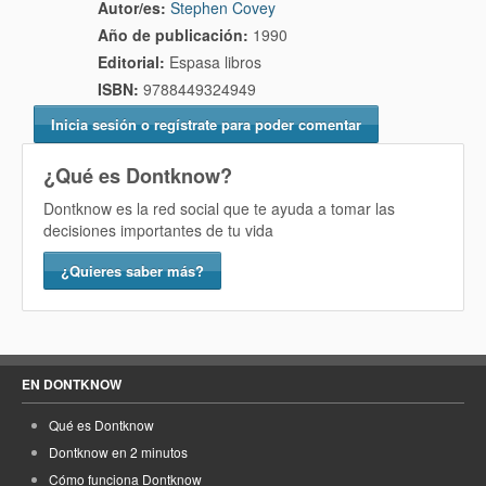
Autor/es:
Stephen Covey
Año de publicación:
1990
Editorial:
Espasa libros
ISBN:
9788449324949
Inicia sesión o regístrate para poder comentar
¿Qué es Dontknow?
Dontknow es la red social que te ayuda a tomar las
decisiones importantes de tu vida
¿Quieres saber más?
EN DONTKNOW
Qué es Dontknow
Dontknow en 2 minutos
Cómo funciona Dontknow