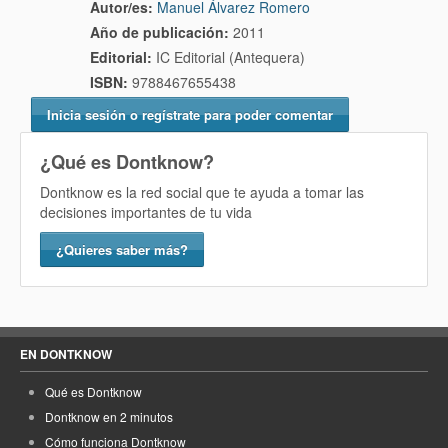
Autor/es:
Manuel Álvarez Romero
Año de publicación:
2011
Editorial:
IC Editorial (Antequera)
ISBN:
9788467655438
Inicia sesión o regístrate para poder comentar
¿Qué es Dontknow?
Dontknow es la red social que te ayuda a tomar las
decisiones importantes de tu vida
¿Quieres saber más?
EN DONTKNOW
Qué es Dontknow
Dontknow en 2 minutos
Cómo funciona Dontknow