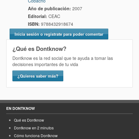
Cobacho
Año de publicación:
2007
Editorial:
CEAC
ISBN:
9788432918674
Inicia sesión o regístrate para poder comentar
¿Qué es Dontknow?
Dontknow es la red social que te ayuda a tomar las
decisiones importantes de tu vida
¿Quieres saber más?
EN DONTKNOW
Qué es Dontknow
Dontknow en 2 minutos
Cómo funciona Dontknow