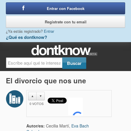
Entrar con Facebook
o
Regístrate con tu email
¿Ya estás registrado?
Entrar
¿Qué es dontknow?
El divorcio que nos une
▲
▼
0
VOTOS
Autor/es:
Cecilia Martí,
Eva Bach