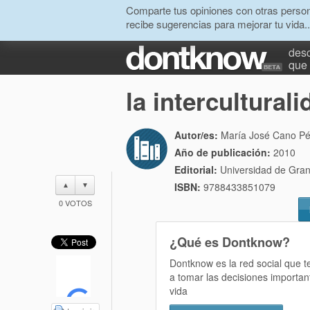
Comparte tus opiniones con otras person
recibe sugerencias para mejorar tu vida..
desc
que 
la intercultural
Autor/es:
María José Cano Pér
Año de publicación:
2010
Editorial:
Universidad de Gra
▲
▼
ISBN:
9788433851079
0
VOTOS
¿Qué es Dontknow?
Dontknow es la red social que 
a tomar las decisiones importan
vida