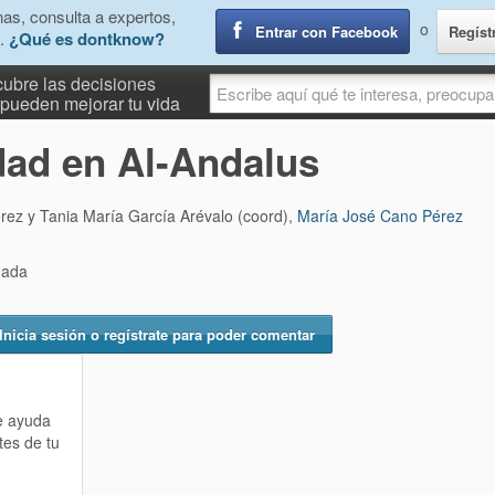
as, consulta a expertos,
o
Entrar con Facebook
Regíst
.
¿Qué es dontknow?
ubre las decisiones
pueden mejorar tu vida
idad en Al-Andalus
ez y Tania María García Arévalo (coord),
María José Cano Pérez
nada
Inicia sesión o regístrate para poder comentar
te ayuda
tes de tu