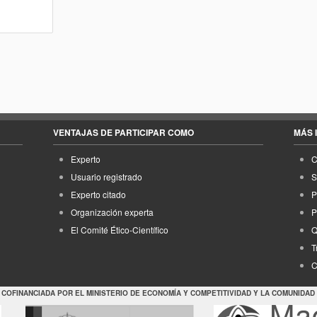
VENTAJAS DE PARTICIPAR COMO
MÁS 
Experto
C
Usuario registrado
S
Experto citado
P
Organización experta
P
El Comité Ético-Científico
Q
T
C
 COFINANCIADA POR EL MINISTERIO DE ECONOMÍA Y COMPETITIVIDAD Y LA COMUNIDAD