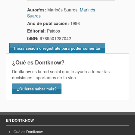
Autor/es:
Marinés Suares,
Marinés
Suares
Año de publicación:
1996
Editorial:
Paidós
ISBN:
9789501287042
Inicia sesión o regístrate para poder comentar
¿Qué es Dontknow?
Dontknow es la red social que te ayuda a tomar las
decisiones importantes de tu vida
¿Quieres saber más?
EN DONTKNOW
Qué es Dontknow