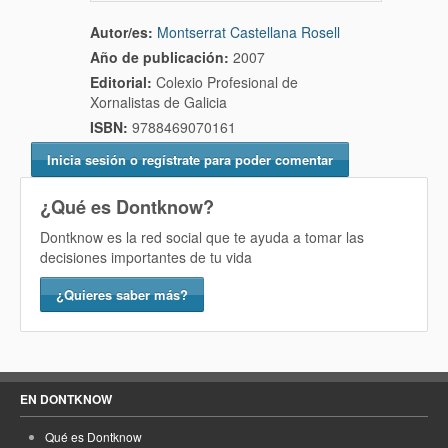
Autor/es:
Montserrat Castellana Rosell
Año de publicación:
2007
Editorial:
Colexio Profesional de
Xornalistas de Galicia
ISBN:
9788469070161
Inicia sesión o regístrate para poder comentar
¿Qué es Dontknow?
Dontknow es la red social que te ayuda a tomar las
decisiones importantes de tu vida
¿Quieres saber más?
EN DONTKNOW
Qué es Dontknow