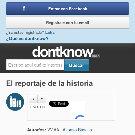
Entrar con Facebook
o
Regístrate con tu email
¿Ya estás registrado?
Entrar
¿Qué es dontknow?
El reportaje de la historia
▲
▼
0
VOTOS
Autor/es:
VV.AA.,
Alfonso Basallo