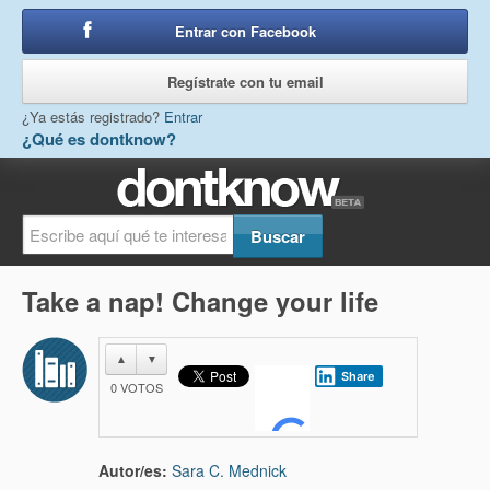
Entrar con Facebook
o
Regístrate con tu email
¿Ya estás registrado?
Entrar
¿Qué es dontknow?
Take a nap! Change your life
▲
▼
Share
0
VOTOS
Autor/es:
Sara C. Mednick