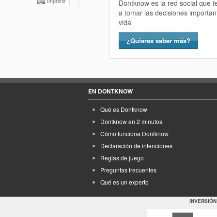
Imprimir
Dontknow es la red social que 
a tomar las decisiones importan
vida
¿Quieres saber más?
EN DONTKNOW
Qué es Dontknow
Dontknow en 2 minutos
Cómo funciona Dontknow
Declaración de intenciones
Reglas de juego
Preguntas frecuentes
Qué es un experto
INVERSIÓN