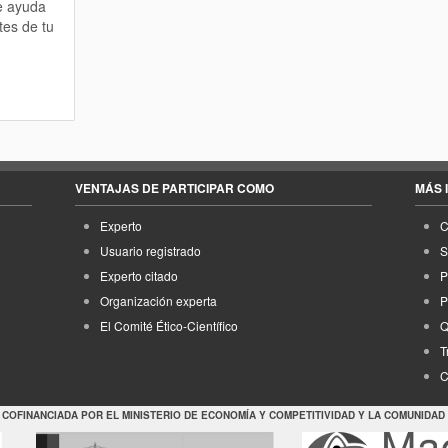
te ayuda
tes de tu
VENTAJAS DE PARTICIPAR COMO
MÁS 
Experto
C
Usuario registrado
S
Experto citado
P
Organización experta
P
El Comité Ético-Científico
Q
T
C
 COFINANCIADA POR EL MINISTERIO DE ECONOMÍA Y COMPETITIVIDAD Y LA COMUNIDAD