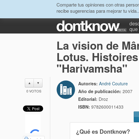
Comparte tus opiniones con otras person
recibe sugerencias para mejorar tu vida..
desc
que 
La vision de Mâ
Lotus. Histoires
"Harivamsha"
Autor/es:
André Couture
▲
▼
Año de publicación:
2007
0
VOTOS
Editorial:
Droz
ISBN:
9782600011433
¿Qué es Dontknow?