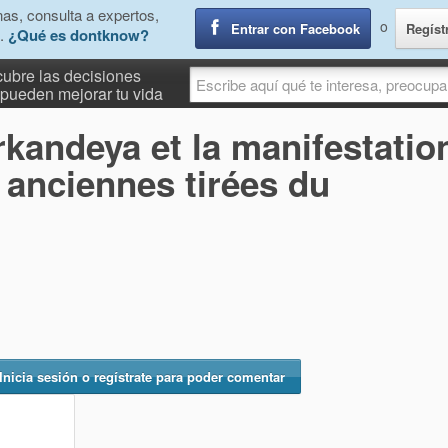
as, consulta a expertos,
o
Entrar con Facebook
Regíst
.
¿Qué es dontknow?
ubre las decisiones
pueden mejorar tu vida
rkandeya et la manifestatio
 anciennes tirées du
Inicia sesión o regístrate para poder comentar