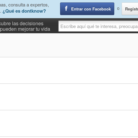
as, consulta a expertos,
o
Entrar con Facebook
Regíst
.
¿Qué es dontknow?
ubre las decisiones
pueden mejorar tu vida