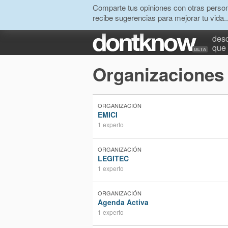
Comparte tus opiniones con otras person
recibe sugerencias para mejorar tu vida..
desc
que 
Organizaciones
ORGANIZACIÓN
EMICI
1 experto
ORGANIZACIÓN
LEGITEC
1 experto
ORGANIZACIÓN
Agenda Activa
1 experto