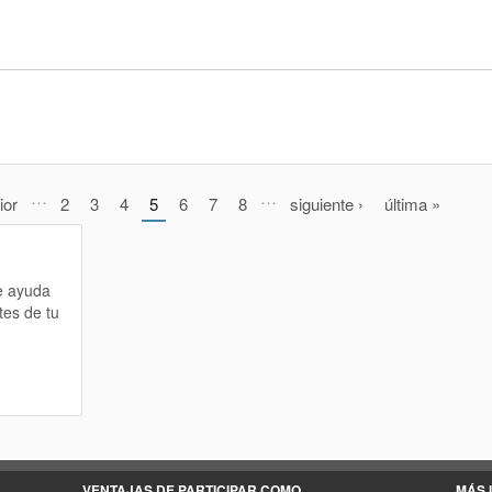
…
…
ior
2
3
4
5
6
7
8
siguiente ›
última »
te ayuda
tes de tu
VENTAJAS DE PARTICIPAR COMO
MÁS 