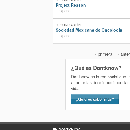
Project Reason
1 experto
ORGANIZACIÓN
Sociedad Mexicana de Oncología
1 experto
« primera
‹ anter
¿Qué es Dontknow?
Dontknow es la red social que 
a tomar las decisiones importan
vida
¿Quieres saber más?
EN DONTKNOW