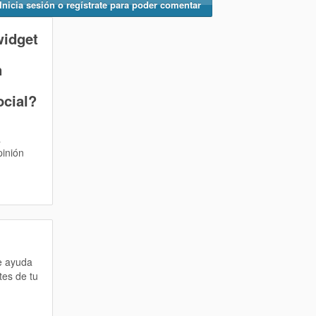
Inicia sesión o regístrate para poder comentar
widget
n
ocial?
a
pinión
te ayuda
tes de tu