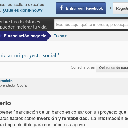
as, consulta a expertos,
o
Entrar con Facebook
Regíst
.
¿Qué es dontknow?
ubre las decisiones
pueden mejorar tu vida
Financiación negocio
Trabajo
niciar mi proyecto social?
Consulta otras
Opiniones de exp
rnstein
prendedor Social
erto
obtener financiación de un banco es contar con un proyecto qu
atos fiables sobre
inversión y rentabilidad
. La
información 
erá imprecindible para contar con su apoyo.