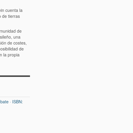
ein cuenta la
 de tierras
comunidad de
sileño, una
sión de costes,
osibilidad de
n la propia
bate · ISBN: