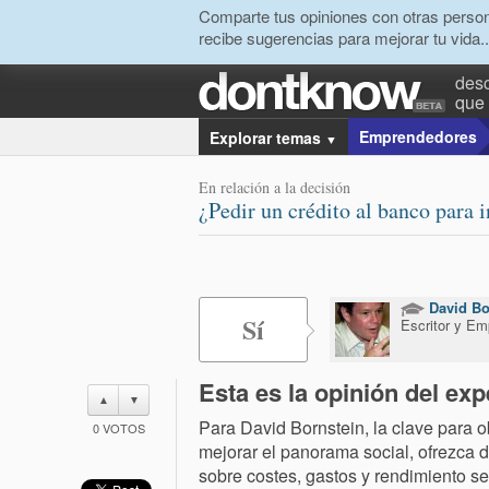
Comparte tus opiniones con otras person
recibe sugerencias para mejorar tu vida..
desc
que 
Emprendedores
Explorar temas
▼
En relación a la decisión
¿Pedir un crédito al banco para i
David Bo
Sí
Escritor y Em
Esta es la opinión del exp
▲
▼
Para David Bornstein, la clave para 
0
VOTOS
mejorar el panorama social, ofrezca d
sobre costes, gastos y rendimiento s