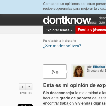
Comparte tus opiniones con otras person
recibe sugerencias para mejorar tu vida..
desc
que 
Familia y jóvenes
Explorar temas
▼
En relación a la decisión
¿Ser madre soltera?
Elisabet
No
Directora del 
Esta es mi opinión de exp
▲
▼
Sin desaconsejar
la maternidad a la
0
VOTOS
frecuente
grado de pobreza
de las f
encontrar trabajo y
viviendas dignas