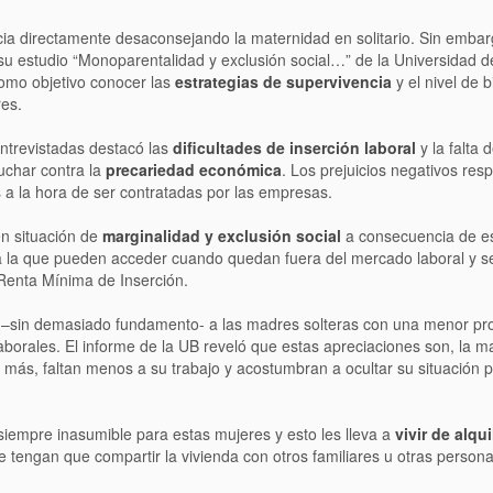
ia directamente desaconsejando la maternidad en solitario. Sin embar
su estudio “Monoparentalidad y exclusión social…” de la Universidad 
como objetivo conocer las
estrategias de supervivencia
y el nivel de b
res.
entrevistadas destacó las
dificultades de inserción laboral
y la falta 
uchar contra la
precariedad económica
. Los prejuicios negativos resp
a la hora de ser contratadas por las empresas.
n situación de
marginalidad y exclusión social
a consecuencia de e
a la que pueden acceder cuando quedan fuera del mercado laboral y se
Renta Mínima de Inserción.
r –sin demasiado fundamento- a las madres solteras con una menor pro
aborales. El informe de la UB reveló que estas apreciaciones son, la m
 más, faltan menos a su trabajo y acostumbran a ocultar su situación 
 siempre inasumible para estas mujeres y esto les lleva a
vivir de alqu
e tengan que compartir la vivienda con otros familiares u otras persona