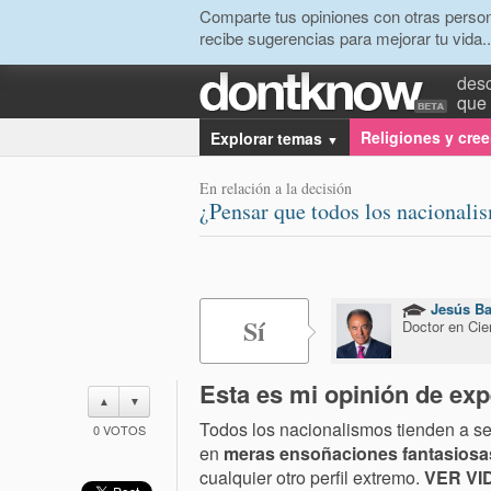
Comparte tus opiniones con otras person
recibe sugerencias para mejorar tu vida..
desc
que 
Religiones y cre
Explorar temas
▼
En relación a la decisión
¿Pensar que todos los nacionali
Jesús Ba
Sí
Doctor en Ci
Esta es mi opinión de exp
▲
▼
Todos los nacionalismos tienden a se
0
VOTOS
en
meras ensoñaciones fantasiosa
cualquier otro perfil extremo.
VER VI