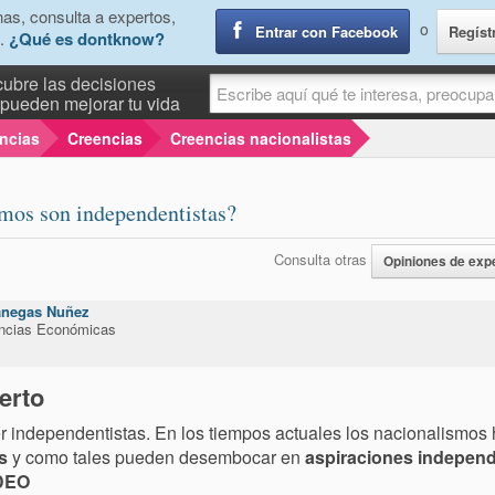
as, consulta a expertos,
o
Entrar con Facebook
Regíst
.
¿Qué es dontknow?
ubre las decisiones
pueden mejorar tu vida
encias
Creencias
Creencias nacionalistas
smos son independentistas?
Consulta otras
Opiniones de exp
negas Nuñez
encias Económicas
erto
r independentistas. En los tiempos actuales los nacionalismo
s
y como tales pueden desembocar en
aspiraciones independ
DEO