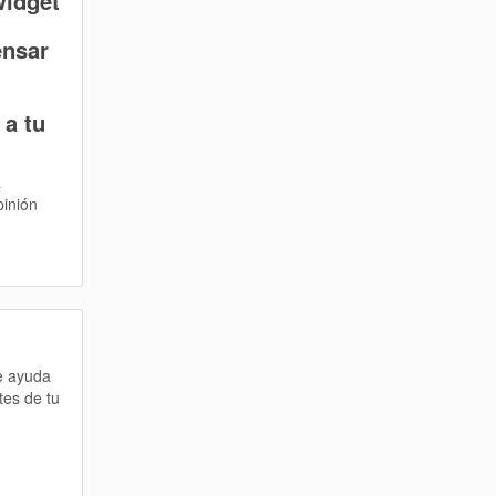
widget
ensar
a tu
a
pinión
te ayuda
tes de tu