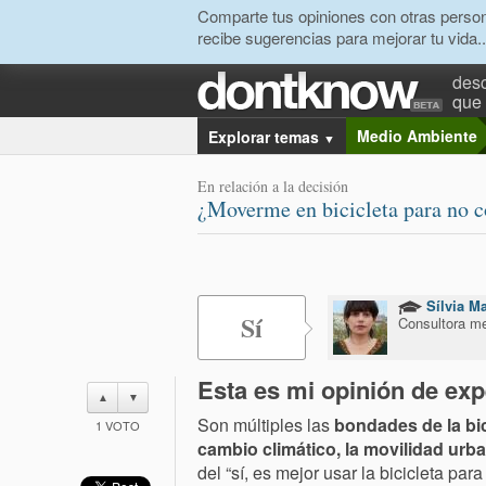
Comparte tus opiniones con otras person
recibe sugerencias para mejorar tu vida..
desc
que 
Medio Ambiente
Explorar temas
▼
En relación a la decisión
¿Moverme en bicicleta para no 
Sílvia Ma
Sí
Consultora m
Esta es mi opinión de exp
▲
▼
Son múltiples las
bondades de la bic
1
VOTO
cambio climático, la movilidad urba
del “sí, es mejor usar la bicicleta pa