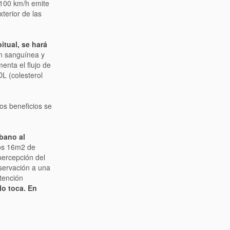
 100 km/h emite
terior de las
itual, se hará
ón sanguínea y
enta el flujo de
DL (colesterol
os beneficios se
rbano al
nos 16m2 de
percepción del
bservación a una
atención
lo toca. En