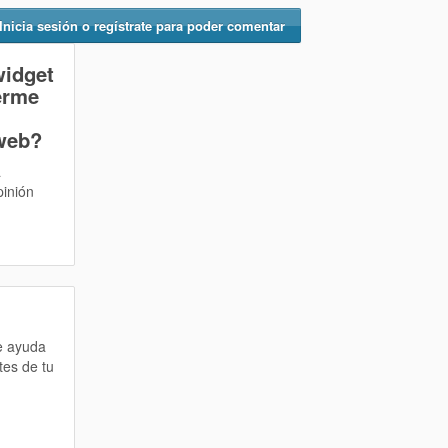
Inicia sesión o regístrate para poder comentar
widget
erme
web?
a
pinión
te ayuda
tes de tu