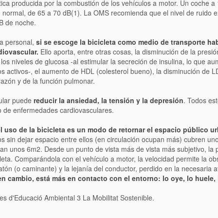
tica producida por la combustión de los vehículos a motor. Un coche a
to normal, de 65 a 70 dB(1). La OMS recomienda que el nivel de ruido ex
dB de noche.
da personal,
si se escoge la bicicleta como medio de transporte hab
diovascular.
Ello aporta, entre otras cosas, la disminución de la presi
los niveles de glucosa -al estimular la secreción de insulina, lo que aum
os activos-, el aumento de HDL (colesterol bueno), la disminución de L
razón y de la función pulmonar.
cular puede
reducir la ansiedad, la tensión y la depresión
. Todos est
go de enfermedades cardiovasculares.
l uso de la bicicleta es un modo de retornar el espacio público u
s sin dejar espacio entre ellos (en circulación ocupan más) cubren u
pan unos 6m2. Desde un punto de vista más de vista más subjetivo, la 
icleta. Comparándola con el vehículo a motor, la velocidad permite la o
eatón (o caminante) y la lejanía del conductor, perdido en la necesaria 
, en cambio, está más en contacto con el entorno: lo oye, lo huele, 
s d'Educació Ambiental 3 La Mobilitat Sostenible.