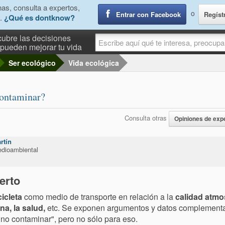
as, consulta a expertos,
o
Entrar con Facebook
Regíst
.
¿Qué es dontknow?
ubre las decisiones
pueden mejorar tu vida
Ser ecológico
Vida ecológica
contaminar?
Consulta otras
Opiniones de exp
rtín
edioambiental
erto
icleta
como medio de transporte en relación a la
calidad atmos
na, la salud,
etc. Se exponen argumentos y datos complementar
ra no contaminar", pero no sólo para eso.