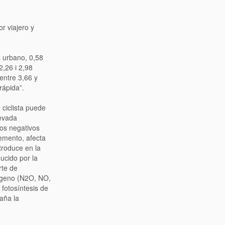
r viajero y
s urbano, 0,58
2,26 i 2,98
entre 3,66 y
rápida”.
 ciclista puede
levada
tos negativos
lemento, afecta
troduce en la
ucido por la
rte de
rógeno (N2O, NO,
 fotosíntesis de
aña la