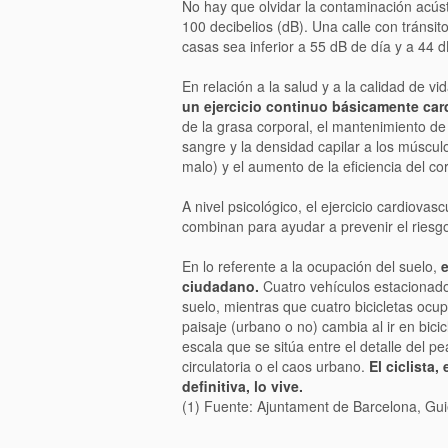
No hay que olvidar la contaminación acús
100 decibelios (dB). Una calle con tránsi
casas sea inferior a 55 dB de día y a 44 
En relación a la salud y a la calidad de vi
un ejercicio continuo básicamente car
de la grasa corporal, el mantenimiento de 
sangre y la densidad capilar a los múscul
malo) y el aumento de la eficiencia del co
A nivel psicológico, el ejercicio cardiovas
combinan para ayudar a prevenir el ries
En lo referente a la ocupación del suelo,
e
ciudadano.
Cuatro vehículos estacionado
suelo, mientras que cuatro bicicletas ocu
paisaje (urbano o no) cambia al ir en bic
escala que se sitúa entre el detalle del p
circulatoria o el caos urbano.
El ciclista
definitiva, lo vive.
(1) Fuente: Ajuntament de Barcelona, Guie