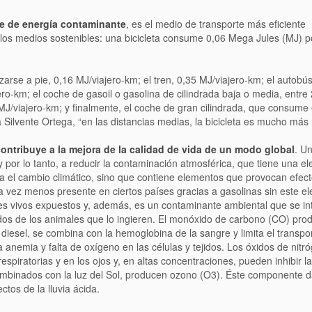
te de energía contaminante
, es el medio de transporte más eficiente
os medios sostenibles: una bicicleta consume 0,06 Mega Jules (MJ) po
zarse a pie, 0,16 MJ/viajero-km; el tren, 0,35 MJ/viajero-km; el autobú
ero-km; el coche de gasoil o gasolina de cilindrada baja o media, entre 
MJ/viajero-km; y finalmente, el coche de gran cilindrada, que consume 
 Silvente Ortega, “en las distancias medias, la bicicleta es mucho más 
contribuye a la mejora de la calidad de vida de un modo global
. Un
 por lo tanto, a reducir la contaminación atmosférica, que tiene una e
ia el cambio climático, sino que contiene elementos que provocan efec
da vez menos presente en ciertos países gracias a gasolinas sin este e
res vivos expuestos y, además, es un contaminante ambiental que se in
idos de los animales que lo ingieren. El monóxido de carbono (CO) prod
 diesel, se combina con la hemoglobina de la sangre y limita el transpo
anemia y falta de oxígeno en las células y tejidos. Los óxidos de nit
spiratorias y en los ojos y, en altas concentraciones, pueden inhibir la
ombinados con la luz del Sol, producen ozono (O3). Éste componente d
tos de la lluvia ácida.