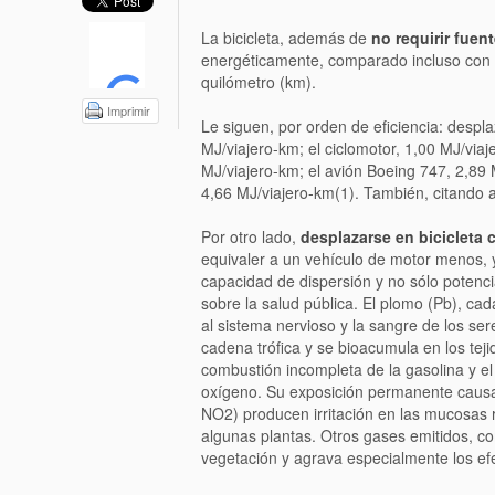
La bicicleta, además de
no requirir fuen
energéticamente, comparado incluso con l
quilómetro (km).
Imprimir
Le siguen, por orden de eficiencia: despla
MJ/viajero-km; el ciclomotor, 1,00 MJ/viaj
MJ/viajero-km; el avión Boeing 747, 2,89 
4,66 MJ/viajero-km(1). También, citando a
Por otro lado,
desplazarse en bicicleta 
equivaler a un vehículo de motor menos, y
capacidad de dispersión y no sólo potenc
sobre la salud pública. El plomo (Pb), ca
al sistema nervioso y la sangre de los se
cadena trófica y se bioacumula en los tej
combustión incompleta de la gasolina y el
oxígeno. Su exposición permanente causa 
NO2) producen irritación en las mucosas re
algunas plantas. Otros gases emitidos, c
vegetación y agrava especialmente los efec