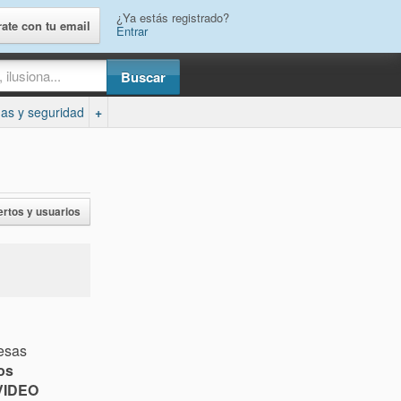
¿Ya estás registrado?
rate con tu email
Entrar
as y seguridad
+
ertos y usuarios
 esas
los
VIDEO