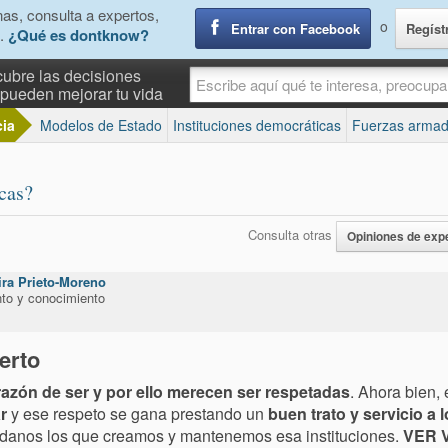
as, consulta a expertos,
o
Entrar con Facebook
Regíst
.
¿Qué es dontknow?
ubre las decisiones
pueden mejorar tu vida
cia
Modelos de Estado
Instituciones democráticas
Fuerzas armad
icas?
Consulta otras
Opiniones de exp
ira Prieto-Moreno
to y conocimiento
erto
razón de ser y por ello merecen ser respetadas
. Ahora bien,
r
y ese respeto se gana prestando un
buen trato y servicio a 
adanos los que creamos y mantenemos esa instituciones.
VER 