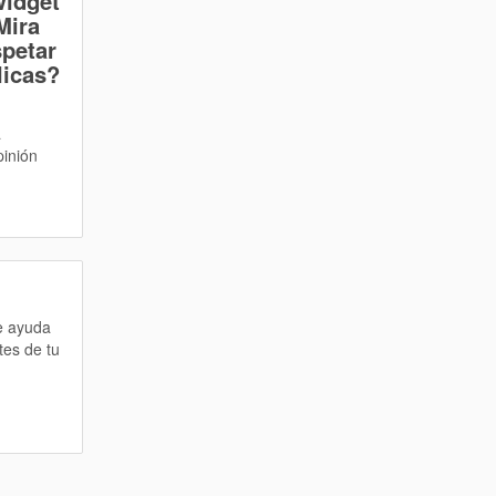
widget
Mira
spetar
licas?
a
pinión
te ayuda
tes de tu