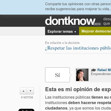
Comparte tus opiniones con otras person
recibe sugerencias para mejorar tu vida..
desc
que 
Mejorar democra
Explorar temas
▼
En relación a la decisión
¿Respetar las instituciones públ
Rafael M
Sí
Emprendimien
Esta es mi opinión de exp
▲
▼
Las instituciones públicas
tienen su 
0
VOTOS
instituciones
deben hacerse respeta
ciudadanos
, ya que somos los ciud