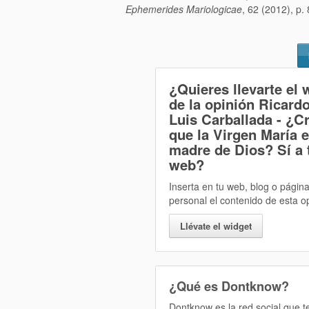
Ephemerides Mariologicae
, 62 (2012), p.
¿Quieres llevarte el 
de la opinión
Ricard
Luis Carballada - ¿C
que la Virgen María e
madre de Dios? Sí
a 
web?
Inserta en tu web, blog o págin
personal el contenido de esta o
Llévate el widget
¿Qué es Dontknow?
Dontknow es la red social que 