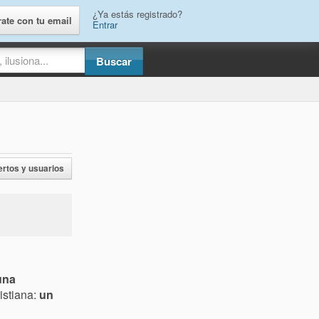
¿Ya estás registrado?
rate con tu email
Entrar
ertos y usuarios
una
istiana:
un