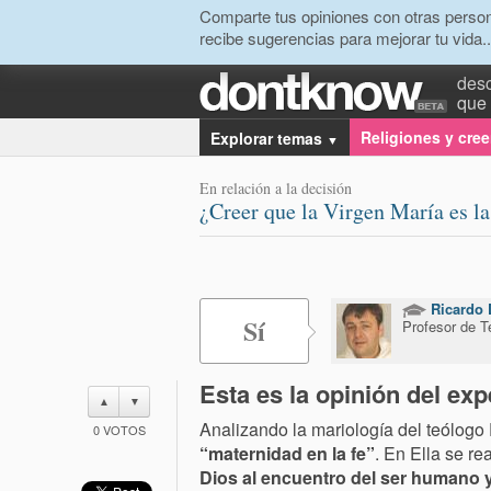
Comparte tus opiniones con otras person
recibe sugerencias para mejorar tu vida..
desc
que 
Religiones y cre
Explorar temas
▼
En relación a la decisión
¿Creer que la Virgen María es l
Ricardo 
Sí
Profesor de T
Esta es la opinión del exp
▲
▼
Analizando la mariología del teólog
0
VOTOS
“maternidad en la fe”
. En Ella se re
Dios al encuentro del ser humano 