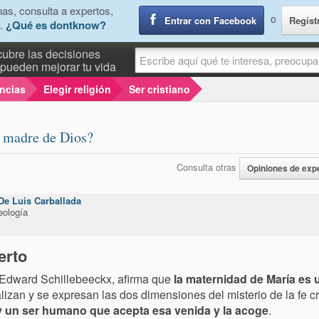
as, consulta a expertos,
o
Entrar con Facebook
Regíst
.
¿Qué es dontknow?
ubre las decisiones
pueden mejorar tu vida
encias
Elegir religión
Ser cristiano
a madre de Dios?
Consulta otras
Opiniones de exp
De Luis Carballada
eología
erto
o Edward Schillebeeckx, afirma que
la maternidad de María es 
alizan y se expresan las dos dimensiones del misterio de la fe cr
y un ser humano que acepta esa venida y la acoge
.