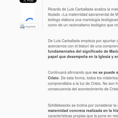
Ricardo de Luis Carballada analiza la mat
titulado «La maternidad sacramental de M
teólogo elabora una mariología teológicam
como de un racionalismo teológico que no 
Imprimir
De Luis Carballada empieza por apuntar 
acercarnos con el bisturí de una compre
fundamentales del significado de María 
papel que desempeña en la Iglesia y e
Continuará afirmando que
no se puede s
Cristo
. De esta forma, todos los misterio
comprendidos a la luz de Cristo. No son 
consecuencia del acontecimiento de Crist
Schillebeeckx se inclina por considerar l
maternidad concreta realizada en la his
características propias que la pone en r