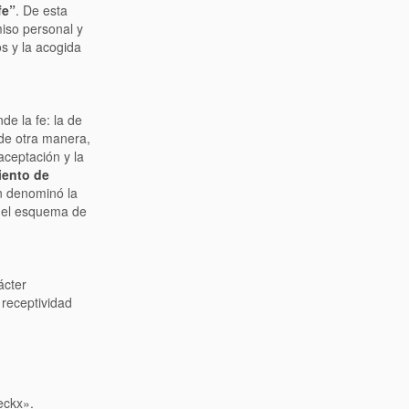
fe”
. De esta
iso personal y
os y la acogida
de la fe: la de
de otra manera,
aceptación y la
iento de
n denominó la
o el esquema de
ácter
 receptividad
eckx».