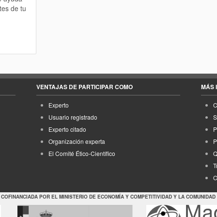
tes de tu
VENTAJAS DE PARTICIPAR COMO
MÁS 
Experto
C
Usuario registrado
S
Experto citado
P
Organización experta
P
El Comité Ético-Científico
Q
T
C
 COFINANCIADA POR EL MINISTERIO DE ECONOMÍA Y COMPETITIVIDAD Y LA COMUNIDAD