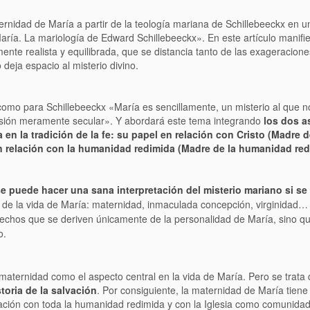
ernidad de María a partir de la teología mariana de Schillebeeckx en un
aría. La mariología de Edward Schillebeeckx». En este artículo manifi
ente realista y equilibrada, que se distancia tanto de las exageracion
deja espacio al misterio divino.
como para Schillebeeckx «María es sencillamente, un misterio al que
nsión meramente secular». Y abordará este tema integrando
los dos a
en la tradición de la fe: su papel en relación con Cristo (Madre de
n relación con la humanidad redimida (Madre de la humanidad red
e puede hacer una sana interpretación del misterio mariano si se
s de la vida de María: maternidad, inmaculada concepción, virginidad…
hechos que se deriven únicamente de la personalidad de María, sino q
o.
a maternidad como el aspecto central en la vida de María. Pero se trata
toria de la salvación
. Por consiguiente, la maternidad de María tiene
elación con toda la humanidad redimida y con la Iglesia como comunida