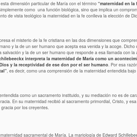
 esta dimensión particular de María con el término
“maternidad en la 
implemente como una función biológica, sino que implica un comprom
nto de vista teológico la maternidad en la fe conlleva la elección de Di
resa el misterio de la fe cristiana en las dos dimensiones que compren
umano y la de un ser humano que acepta esa venida y la acoge. Dicho 
la salvación y la de un ser humano que responde a esa llamada con la 
chilebeeckx interpreta la maternidad de María como un acontecim
 Dios y la receptividad de ese don por el ser humano
. Por esa razó
al”
, es decir, como una comprensión de la maternidad entendida baj
ntendida como un sacramento instituido, y su mediación no es de car
racia. En su maternidad recibió al sacramento primordial, Cristo, y esa
a gracia por los creyentes.
 maternidad sacramental de María. La mariología de Edward Schillebe