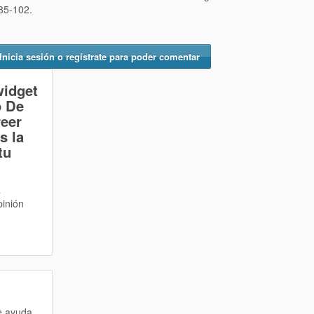
 85-102.
Inicia sesión o regístrate para poder comentar
widget
o De
reer
s la
tu
a
pinión
te ayuda