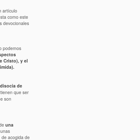
 artículo
esta como este
es devocionales
 no podemos
spectos
 Cristo), y el
imida).
 diso
cia de
 tienen que ser
ue son
 de
una
 unas
d de acogida de