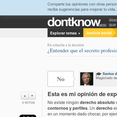
Comparte tus opiniones con otras person
recibe sugerencias para mejorar tu vida..
desc
que 
Justicia social
Explorar temas
▼
En relación a la decisión
¿Entender que el secreto profesi
Santos d
No
Magistrado de
Esta es mi opinión de exp
▲
▼
No existe ningún
derecho absoluto
d
0
VOTOS
contornos y perfiles
. Un
derecho
es
en un momento dado chocar, por ejem