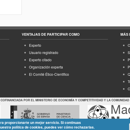
VENTAJAS DE PARTICIPAR COMO
MÁS 
Experto
C
Usuario registrado
S
Experto citado
P
Organización experta
P
El Comité Ético-Científico
Q
T
C
 COFINANCIADA POR EL MINISTERIO DE ECONOMÍA Y COMPETITIVIDAD Y LA COMUNIDAD
ara proporcionarte un mejor servicio. Si continuas
nuestra política de cookies, puedes ver cómo rechazarlas.