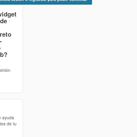
widget
 de
reto
-
o
eb?
a
pinión
te ayuda
tes de tu