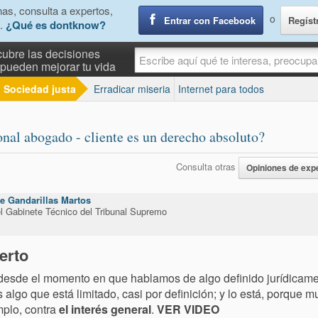
as, consulta a expertos,
o
Entrar con Facebook
Regíst
.
¿Qué es dontknow?
ubre las decisiones
pueden mejorar tu vida
Sociedad justa
Erradicar miseria
Internet para todos
onal abogado - cliente es un derecho absoluto?
Consulta otras
Opiniones de exp
e Gandarillas Martos
l Gabinete Técnico del Tribunal Supremo
erto
esde el momento en que hablamos de algo definido jurídicame
 algo que está limitado, casi por definición; y lo está, porque m
plo, contra
el interés general
.
VER VIDEO