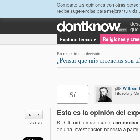
Comparte tus opiniones con otras person
recibe sugerencias para mejorar tu vida..
desc
que 
Religiones y cre
Explorar temas
▼
En relación a la decisión
¿Pensar que mis creencias son a
William K
Sí
Filosofo y Ma
Esta es la opinión del exp
▲
▼
Sí, Clifford piensa que las
creencias 
0
VOTOS
de una investigación honesta a partir