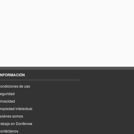
INFORMACIÓN
ondiciones de uso
eguridad
rivacidad
ropiedad intelectual
uiénes somos
rabaja en Dontknow
ontáctanos