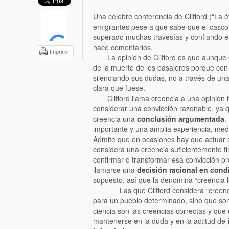
Una célebre conferencia de Clifford (“La 
emigrantes pese a que sabe que el casco
superado muchas travesías y confiando en
hace comentarios.
Imprimir
La opinión de Clifford es que aunque el
de la muerte de los pasajeros porque con
silenciando sus dudas, no a través de una
clara que fuese.
Clifford llama creencia a una opinión ba
considerar una convicción razonable, ya
creencia una
conclusión argumentada
.
importante y una amplia experiencia, medi
Admite que en ocasiones hay que actua
considera una creencia suficientemente fir
confirmar o transformar esa convicción pr
llamarse una
decisión racional en cond
supuesto, así que la denomina “creencia l
Las que Clifford considera “creencias ci
para un pueblo determinado, sino que son 
ciencia son las creencias correctas y qu
mantenerse en la duda y en la actitud de