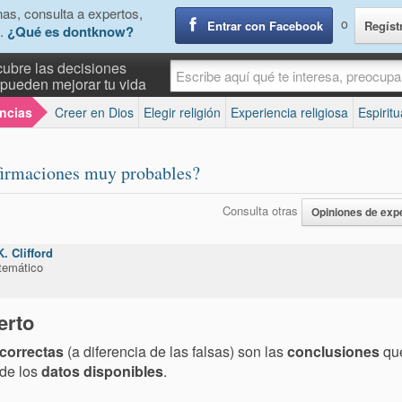
as, consulta a expertos,
o
Entrar con Facebook
Regíst
.
¿Qué es dontknow?
ubre las decisiones
pueden mejorar tu vida
encias
Creer en Dios
Elegir religión
Experiencia religiosa
Espirit
firmaciones muy probables?
Consulta otras
Opiniones de exp
. Clifford
temático
erto
correctas
(a diferencia de las falsas) son las
conclusiones
que
 de los
datos disponibles
.