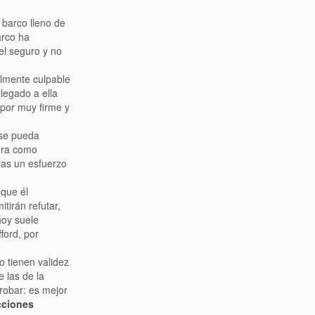
 barco lleno de
arco ha
el seguro y no
lmente culpable
llegado a ella
 por muy firme y
 se pueda
era como
ras un esfuerzo
 que él
tirán refutar,
hoy suele
ford, por
 tienen validez
 las de la
robar: es mejor
cciones