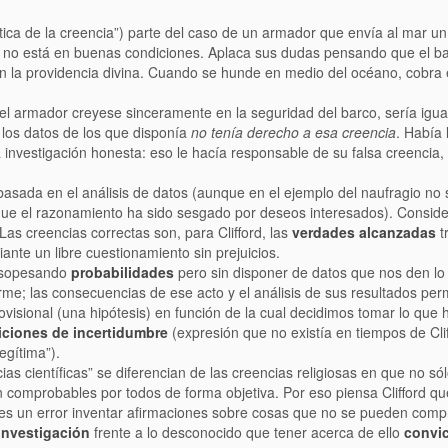
ética de la creencia”) parte del caso de un armador que envía al mar un
 no está en buenas condiciones. Aplaca sus dudas pensando que el b
 la providencia divina. Cuando se hunde en medio del océano, cobra 
 armador creyese sinceramente en la seguridad del barco, sería igua
 los datos de los que disponía
no tenía derecho a esa creencia
. Había 
 investigación honesta: eso le hacía responsable de su falsa creencia,
sada en el análisis de datos (aunque en el ejemplo del naufragio no
 que el razonamiento ha sido sesgado por deseos interesados). Consid
 Las creencias correctas son, para Clifford, las
verdades alcanzadas
t
ante un libre cuestionamiento sin prejuicios.
r sopesando
probabilidades
pero sin disponer de datos que nos den lo
me; las consecuencias de ese acto y el análisis de sus resultados permi
ovisional (una hipótesis) en función de la cual decidimos tomar lo que 
iciones de incertidumbre
(expresión que no existía en tiempos de Clif
egítima”).
entíficas” se diferencian de las creencias religiosas en que no sólo
comprobables por todos de forma objetiva. Por eso piensa Clifford que
e es un error inventar afirmaciones sobre cosas que no se pueden comp
investigación
frente a lo desconocido que tener acerca de ello
convi