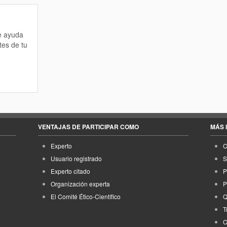
te ayuda
tes de tu
VENTAJAS DE PARTICIPAR COMO
MÁS 
Experto
C
Usuario registrado
S
Experto citado
P
Organización experta
P
El Comité Ético-Científico
Q
T
C