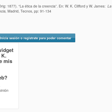
Orig: 1877). “La ética de la creencia”. En: W. K. Clifford y W. James:
La
ncia,
Madrid, Tecnos, pp: 91-134
Inicia sesión o regístrate para poder comentar
widget
 K.
ue mis
eb?
a
pinión