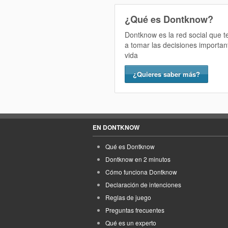
¿Qué es Dontknow?
Dontknow es la red social que 
a tomar las decisiones importan
vida
¿Quieres saber más?
EN DONTKNOW
Qué es Dontknow
Dontknow en 2 minutos
Cómo funciona Dontknow
Declaración de intenciones
Reglas de juego
Preguntas frecuentes
Qué es un experto