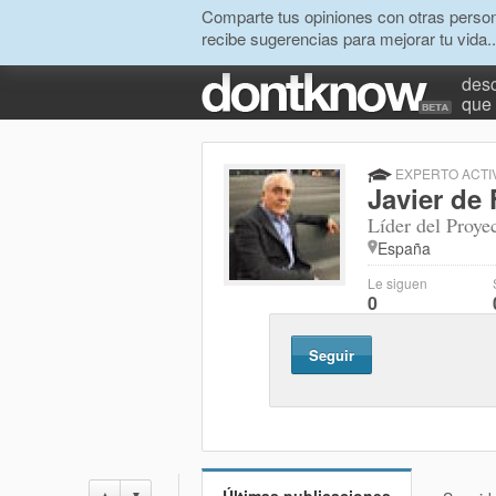
Comparte tus opiniones con otras person
recibe sugerencias para mejorar tu vida..
desc
que 
EXPERTO ACTI
Javier de 
Líder del Proye
España
Le siguen
0
Seguir
▲
▼