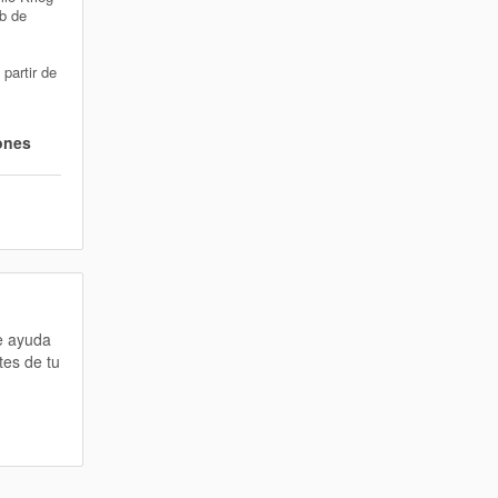
ub de
partir de
ones
te ayuda
tes de tu