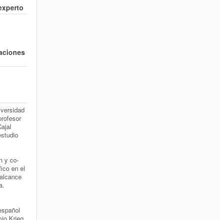
 experto
zaciones
iversidad
rofesor
Cajal
estudio
.
n y co-
fico en el
 alcance
a.
 español
mio Krieg