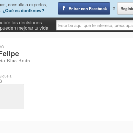
as, consulta a expertos,
o
Entrar con Facebook
Regíst
.
¿Qué es dontknow?
ubre las decisiones
pueden mejorar tu vida
VO
Felipe
cto Blue Brain
Sigue a
0