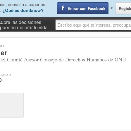
as, consulta a expertos,
o
Entrar con Facebook
Regíst
.
¿Qué es dontknow?
ubre las decisiones
pueden mejorar tu vida
DO
ler
 del Comité Asesor Consejo de Derechos Humanos de ONU
Sigue a
0