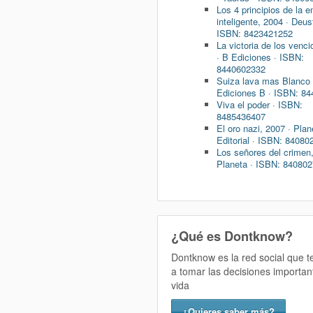
Los 4 principios de la 
inteligente, 2004 · Deus
ISBN: 8423421252
La victoria de los venc
· B Ediciones · ISBN:
8440602332
Suiza lava mas Blanco 
Ediciones B · ISBN: 8
Viva el poder · ISBN:
8485436407
El oro nazi, 2007 · Plan
Editorial · ISBN: 8408
Los señores del crimen,
Planeta · ISBN: 84080
¿Qué es Dontknow?
Dontknow es la red social que 
a tomar las decisiones importan
vida
¿Quieres saber más?