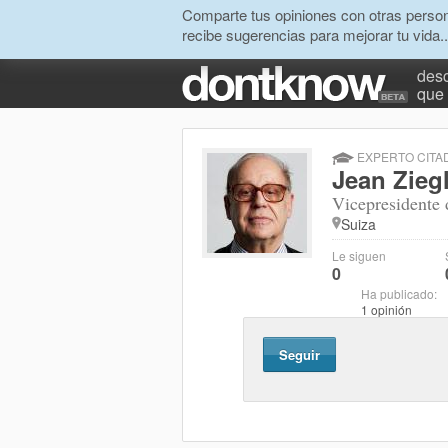
Comparte tus opiniones con otras person
recibe sugerencias para mejorar tu vida..
desc
que 
EXPERTO CITA
Jean Zieg
Vicepresidente
Suiza
Le siguen
0
Ha publicado:
1 opinión
Seguir