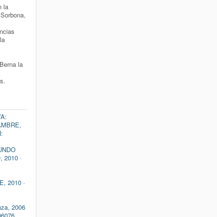
 la
 Sorbona,
ncias
la
Berna la
s.
A:
AMBRE,
N:
UNDO
 2010 ·
, 2010 ·
nza, 2006
06076