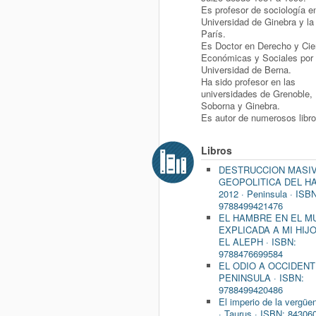
Es profesor de sociología en
Universidad de Ginebra y la
París.
Es Doctor en Derecho y Cie
Económicas y Sociales por 
Universidad de Berna.
Ha sido profesor en las
universidades de Grenoble, 
Soborna y Ginebra.
Es autor de numerosos libro
Libros
DESTRUCCION MASIV
GEOPOLITICA DEL H
2012 · Peninsula · ISB
9788499421476
EL HAMBRE EN EL M
EXPLICADA A MI HIJO,
EL ALEPH · ISBN:
9788476699584
EL ODIO A OCCIDENTE
PENINSULA · ISBN:
9788499420486
El imperio de la vergüe
· Taurus · ISBN: 84306