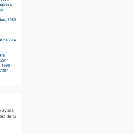
empresa
to ·
idos, 1989
·
440613814
eta
022911
 1998 ·
27387
te ayuda
tes de tu