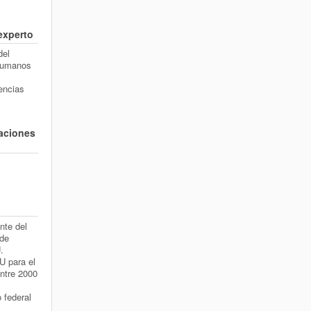
 experto
del
Humanos
encias
zaciones
nte del
 de
.
U para el
ntre 2000
 federal