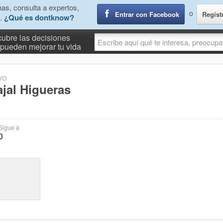
as, consulta a expertos,
o
Entrar con Facebook
Regíst
.
¿Qué es dontknow?
ubre las decisiones
pueden mejorar tu vida
VO
ajal Higueras
Sigue a
0