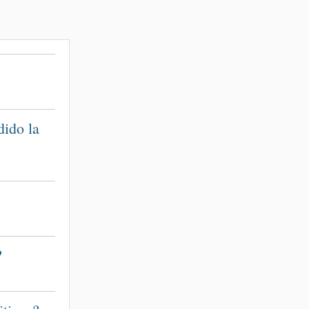
dido la
?