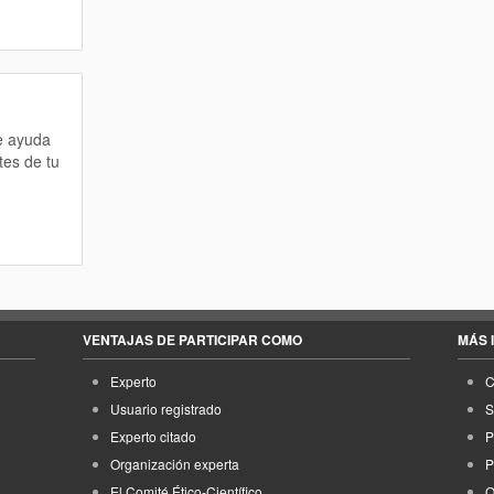
te ayuda
tes de tu
VENTAJAS DE PARTICIPAR COMO
MÁS 
Experto
C
Usuario registrado
S
Experto citado
P
Organización experta
P
El Comité Ético-Científico
Q