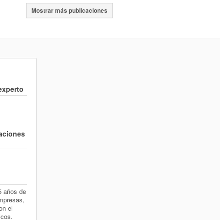
Mostrar más publicaciones
 experto
zaciones
5 años de
mpresas,
on el
icos.