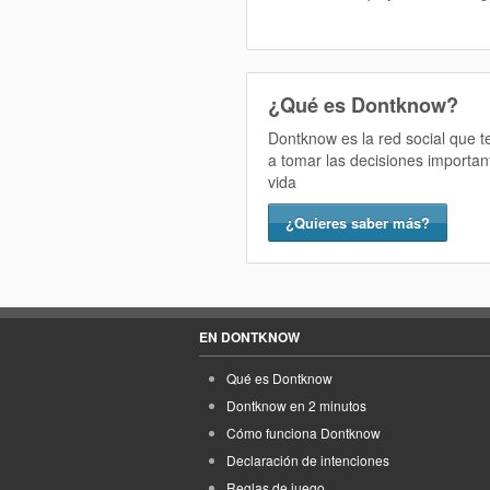
¿Qué es Dontknow?
Dontknow es la red social que 
a tomar las decisiones importan
vida
¿Quieres saber más?
EN DONTKNOW
Qué es Dontknow
Dontknow en 2 minutos
Cómo funciona Dontknow
Declaración de intenciones
Reglas de juego