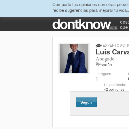
Comparte tus opiniones con otras person
recibe sugerencias para mejorar tu vida..
desc
que 
EXPERTO ACTI
Luis Carv
Abogado
España
Le siguen
1
Ha publicado:
42 opiniones
Seguir