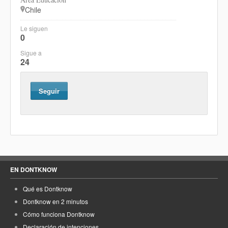
Chile
Le siguen
0
Sigue a
24
Seguir
EN DONTKNOW
Qué es Dontknow
Dontknow en 2 minutos
Cómo funciona Dontknow
Declaración de intenciones