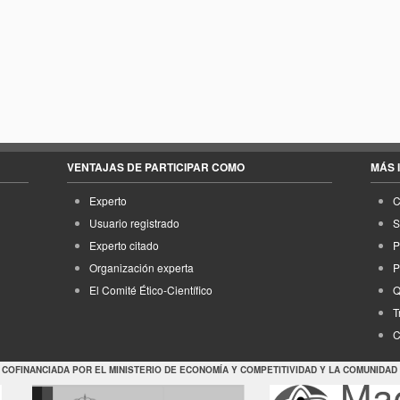
VENTAJAS DE PARTICIPAR COMO
MÁS 
Experto
C
Usuario registrado
S
Experto citado
P
Organización experta
P
El Comité Ético-Científico
Q
T
C
 COFINANCIADA POR EL MINISTERIO DE ECONOMÍA Y COMPETITIVIDAD Y LA COMUNIDAD