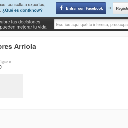
as, consulta a expertos,
o
Entrar con Facebook
Regíst
.
¿Qué es dontknow?
ubre las decisiones
pueden mejorar tu vida
res Arriola
Sigue a
0