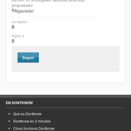
programador
Afganistán
Le siguen
0
Sigue a
0
Seguir
EN DONTKNOW
Qué es Dontknow
Dontknow en 2 minutos
Cómo funciona Dontknow