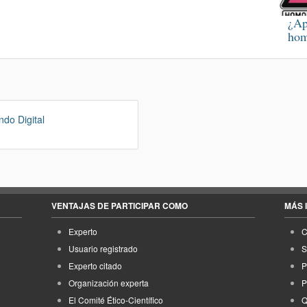
¿Ap
hom
do Digital
VENTAJAS DE PARTICIPAR COMO
MÁS 
Experto
C
Usuario registrado
S
Experto citado
P
Organización experta
P
El Comité Ético-Científico
Q