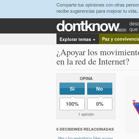
Comparte tus opiniones con otras person
recibe sugerencias para mejorar tu vida..
desc
que 
Paz y convivenci
Explorar temas
▼
¿Apoyar los movimientos
en la red de Internet?
OPINA
Sí
No
100%
0%
1 opinión
6 DECISIONES RELACIONADAS
¿Dar a los periodistas libre acceso