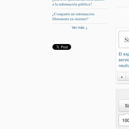
a la información pública?
¿Compartir mi información
libremente en internet?
Ver más ↓
S
El ex
servi
neutr
▲
S
10