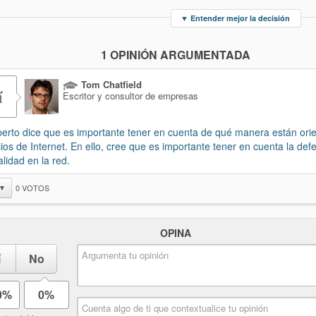
▼
Entender mejor la decisión
1 OPINIÓN ARGUMENTADA
Tom Chatfield
í
Escritor y consultor de empresas
perto dice que es importante tener en cuenta de qué manera están ori
cios de Internet. En ello, cree que es importante tener en cuenta la def
alidad en la red.
0
VOTOS
▼
OPINA
í
No
0%
0%