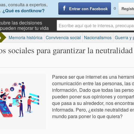
as, consulta a expertos,
o
Entrar con Facebook
Regíst
.
¿Qué es dontknow?
ubre las decisiones
pueden mejorar tu vida
a
Memoria histórica
Convivencia social
Nacionalismos
Guerra y 
 sociales para garantizar la neutralidad
Parece ser que internet es una herram
comunicación entre las personas, las 
información. Dado que todas las perso
pueden poner sus opiniones y comparti
que pasa a su alrededor, nos encont
informada. Pero, ¿existe neutralidad en
mundo para poner lo que quiera?