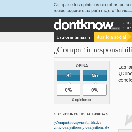
Comparte tus opiniones con otras person
recibe sugerencias para mejorar tu vida..
desc
que 
Justicia social
Explorar temas
▼
¿Compartir responsabili
OPINA
Las ta
¿Deber
Sí
No
condic
0%
0%
0 opiniones
6 DECISIONES RELACIONADAS
¿Compartir responsabilidades
entre compañeros y compañeras de