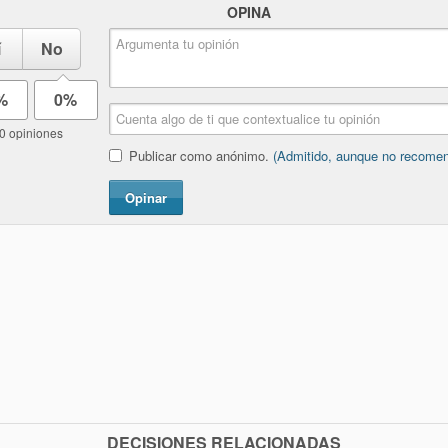
OPINA
í
No
%
0%
0 opiniones
Publicar como anónimo.
(Admitido, aunque no recome
Opinar
DECISIONES RELACIONADAS