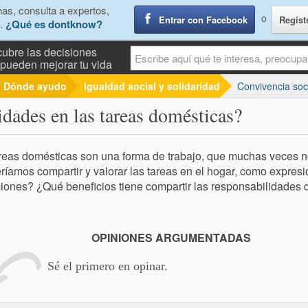
as, consulta a expertos,
o
Entrar con Facebook
Regíst
.
¿Qué es dontknow?
ubre las decisiones
pueden mejorar tu vida
Dónde ayudo
Igualdad social y solidaridad
Convivencia soc
dades en las tareas domésticas?
reas domésticas son una forma de trabajo, que muchas veces 
íamos compartir y valorar las tareas en el hogar, como expresi
iones? ¿Qué beneficios tiene compartir las responsabilidades
OPINIONES ARGUMENTADAS
Sé el primero en opinar.