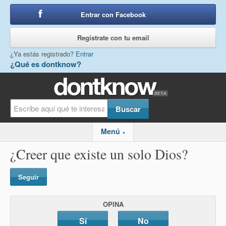
Entrar con Facebook
o
Regístrate con tu email
¿Ya estás registrado?
Entrar
¿Qué es dontknow?
Menú
▼
¿Creer que existe un solo Dios?
Seguir
OPINA
Sí
No