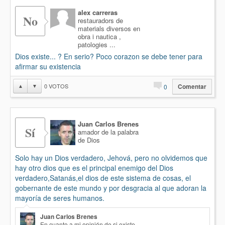
alex carreras
No
restauradors de
materials diversos en
obra i nautica ,
patologies ...
Dios existe... ? En serio? Poco corazon se debe tener para
afirmar su existencia
0
VOTOS
▲
▼
0
Comentar
Juan Carlos Brenes
Sí
amador de la palabra
de Dios
Solo hay un Dios verdadero, Jehová, pero no olvidemos que
hay otro dios que es el principal enemigo del Dios
verdadero,Satanás,el dios de este sistema de cosas, el
gobernante de este mundo y por desgracia al que adoran la
mayoría de seres humanos.
Juan Carlos Brenes
En cuanto a mi opinión de si existe