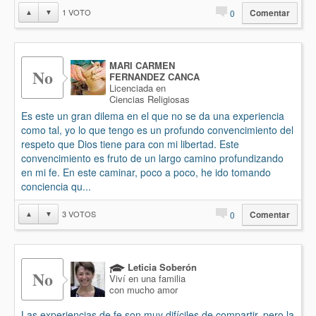
1
VOTO
▲
▼
0
Comentar
MARI CARMEN
No
FERNANDEZ CANCA
Licenciada en
Ciencias Religiosas
Es este un gran dilema en el que no se da una experiencia
como tal, yo lo que tengo es un profundo convencimiento del
respeto que Dios tiene para con mi libertad. Este
convencimiento es fruto de un largo camino profundizando
en mi fe. En este caminar, poco a poco, he ido tomando
conciencia qu...
3
VOTOS
▲
▼
0
Comentar
Leticia Soberón
No
Viví en una familia
con mucho amor
Las experiencias de fe son muy difíciles de compartir, pero la