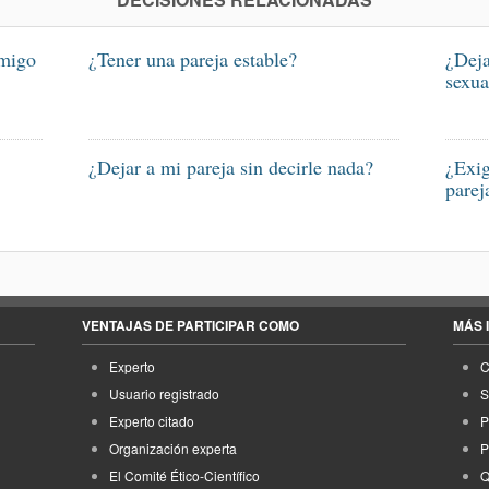
amigo
¿Tener una pareja estable?
¿Deja
sexua
¿Dejar a mi pareja sin decirle nada?
¿Exig
parej
VENTAJAS DE PARTICIPAR COMO
MÁS 
Experto
C
Usuario registrado
S
Experto citado
P
Organización experta
P
El Comité Ético-Científico
Q