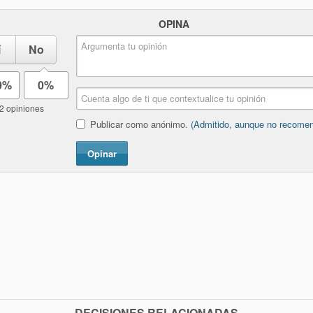
OPINA
í
No
0%
0%
2 opiniones
Publicar como anónimo.
(Admitido, aunque no recome
Opinar
DECISIONES RELACIONADAS