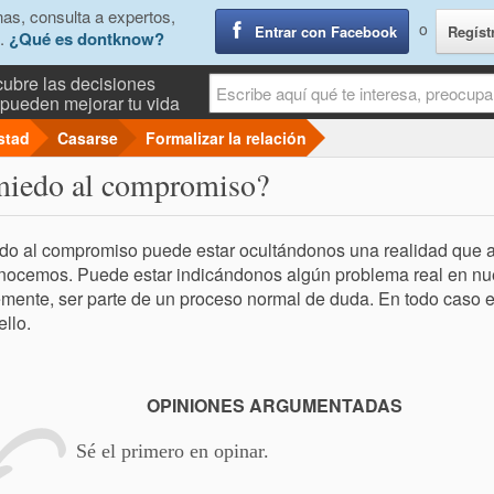
as, consulta a expertos,
o
Entrar con Facebook
Regíst
.
¿Qué es dontknow?
ubre las decisiones
pueden mejorar tu vida
stad
Casarse
Formalizar la relación
 miedo al compromiso?
do al compromiso puede estar ocultándonos una realidad que a
ocemos. Puede estar indicándonos algún problema real en nues
mente, ser parte de un proceso normal de duda. En todo caso 
ello.
OPINIONES ARGUMENTADAS
Sé el primero en opinar.