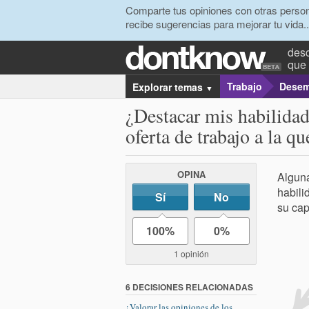
Comparte tus opiniones con otras person
recibe sugerencias para mejorar tu vida..
desc
que 
Trabajo
Desem
Explorar temas
▼
¿Destacar mis habilidad
oferta de trabajo a la q
OPINA
Alguna
habili
Sí
No
su cap
100%
0%
1 opinión
6 DECISIONES RELACIONADAS
¿Valorar las opiniones de los