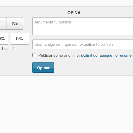
OPINA
í
No
0%
0%
1 opinión
Publicar como anónimo.
(Admitido, aunque no recome
Opinar