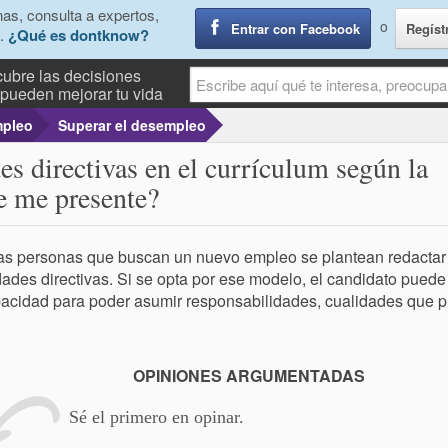
as, consulta a expertos,
o
Entrar con Facebook
Regíst
.
¿Qué es dontknow?
ubre las decisiones
pueden mejorar tu vida
pleo
Superar el desempleo
es directivas en el currículum según la
ue me presente?
s personas que buscan un nuevo empleo se plantean redactar 
dades directivas. Si se opta por ese modelo, el candidato pued
acidad para poder asumir responsabilidades, cualidades que p
OPINIONES ARGUMENTADAS
Sé el primero en opinar.